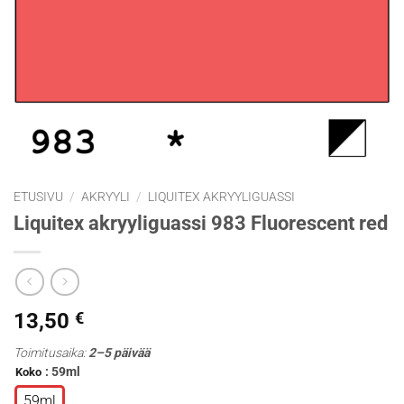
ETUSIVU
/
AKRYYLI
/
LIQUITEX AKRYYLIGUASSI
Liquitex akryyliguassi 983 Fluorescent red
13,50
€
Toimitusaika:
2–5 päivää
: 59ml
Koko
59ml