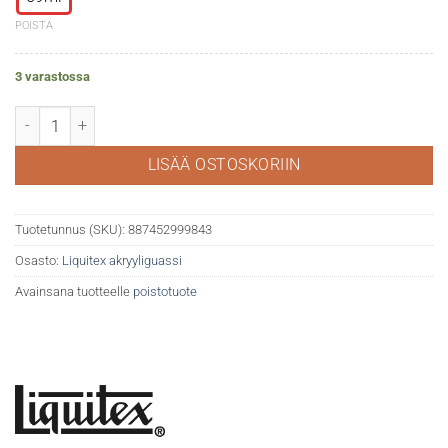
POISTA
3 varastossa
Liquitex akryyliguassi 983 Fluorescent red määrä
LISÄÄ OSTOSKORIIN
Tuotetunnus (SKU):
887452999843
Osasto:
Liquitex akryyliguassi
Avainsana tuotteelle
poistotuote