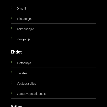
Omatili
Tilausohjeet
Toimitusajat
Kampanjat
Ehdot
Tietosuoja
Evästeet
Vastuurajoitus
Vastuuvapauslauseke
Yritys