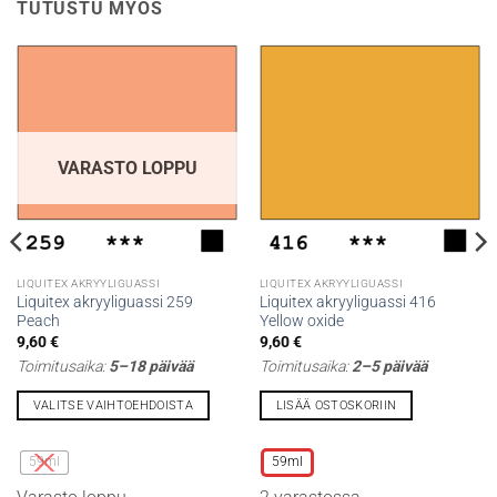
TUTUSTU MYÖS
VARASTO LOPPU
LIQUITEX AKRYYLIGUASSI
LIQUITEX AKRYYLIGUASSI
Liquitex akryyliguassi 259
Liquitex akryyliguassi 416
Peach
Yellow oxide
9,60
€
9,60
€
Toimitusaika:
5–18 päivää
Toimitusaika:
2–5 päivää
VALITSE VAIHTOEHDOISTA
LISÄÄ OSTOSKORIIN
Tällä
Tällä
tuotteella
tuotteella
59ml
59ml
on
on