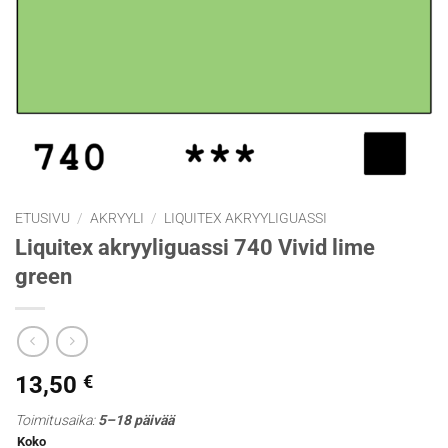
ETUSIVU
/
AKRYYLI
/
LIQUITEX AKRYYLIGUASSI
Liquitex akryyliguassi 740 Vivid lime
green
13,50
€
Toimitusaika:
5–18 päivää
Koko