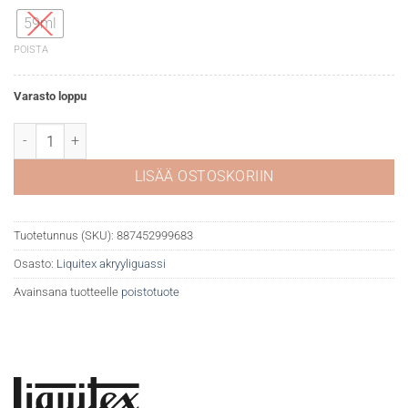
59ml
POISTA
Varasto loppu
Liquitex akryyliguassi 740 Vivid lime green määrä
LISÄÄ OSTOSKORIIN
Tuotetunnus (SKU):
887452999683
Osasto:
Liquitex akryyliguassi
Avainsana tuotteelle
poistotuote