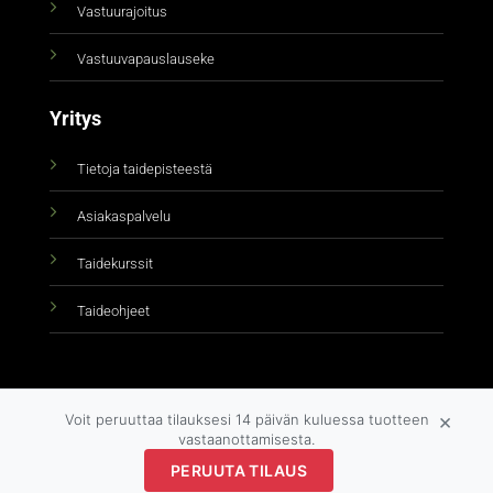
Vastuurajoitus
Vastuuvapauslauseke
Yritys
Tietoja taidepisteestä
Asiakaspalvelu
Taidekurssit
Taideohjeet
×
Voit peruuttaa tilauksesi 14 päivän kuluessa tuotteen
vastaanottamisesta.
PERUUTA TILAUS
Copyright 2026 ©
taidepiste.fi