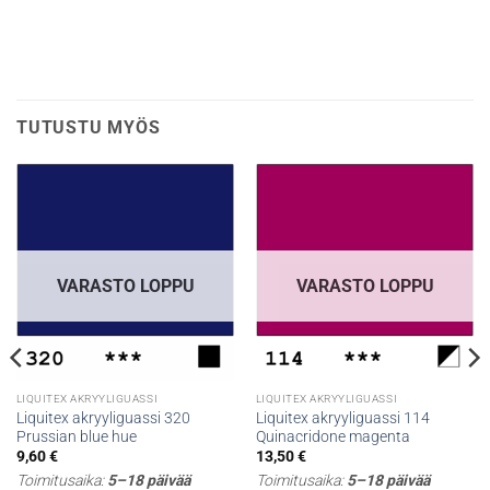
TUTUSTU MYÖS
VARASTO LOPPU
VARASTO LOPPU
LIQUITEX AKRYYLIGUASSI
LIQUITEX AKRYYLIGUASSI
Liquitex akryyliguassi 320
Liquitex akryyliguassi 114
Prussian blue hue
Quinacridone magenta
9,60
€
13,50
€
Toimitusaika:
5–18 päivää
Toimitusaika:
5–18 päivää