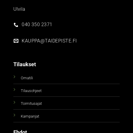
Ulvila
040 350 2371
KAUPPA@TAIDEPISTE.FI
Tilaukset
Omatili
Tilausohjeet
Toimitusajat
Kampanjat
Ehdot