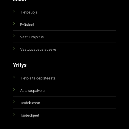
Tietosuoja
Evästeet
Vastuurajoitus
Vastuuvapauslauseke
Yritys
Tietoja taidepisteestä
Asiakaspalvelu
Taidekurssit
Taideohjeet