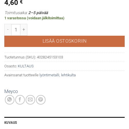
4,60
€
Toimitusaika:
2–5 päivää
1 varastossa (voidaan jälkitoimittaa)
Lyöntimetalli, kulta 14cmx14cm 10kpl Meyco määrä
LISÄÄ OSTOSKORIIN
Tuotetunnus (SKU):
4028245153103
Osasto:
KULTAUS
Avainsanat tuotteelle
lyöntimetalli
,
lehtikulta
Meyco
KUVAUS