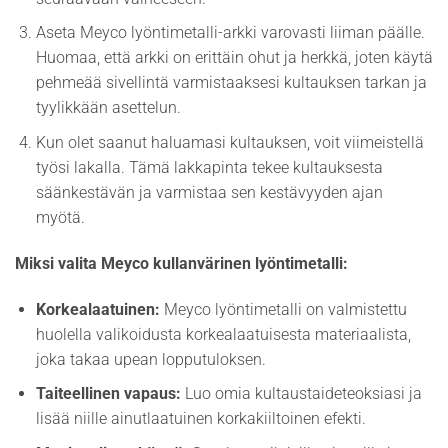
Aseta Meyco lyöntimetalli-arkki varovasti liiman päälle.
Huomaa, että arkki on erittäin ohut ja herkkä, joten käytä
pehmeää sivellintä varmistaaksesi kultauksen tarkan ja
tyylikkään asettelun.
Kun olet saanut haluamasi kultauksen, voit viimeistellä
työsi lakalla. Tämä lakkapinta tekee kultauksesta
säänkestävän ja varmistaa sen kestävyyden ajan
myötä.
Miksi valita Meyco kullanvärinen lyöntimetalli:
Korkealaatuinen:
Meyco lyöntimetalli on valmistettu
huolella valikoidusta korkealaatuisesta materiaalista,
joka takaa upean lopputuloksen.
Taiteellinen vapaus:
Luo omia kultaustaideteoksiasi ja
lisää niille ainutlaatuinen korkakiiltoinen efekti.