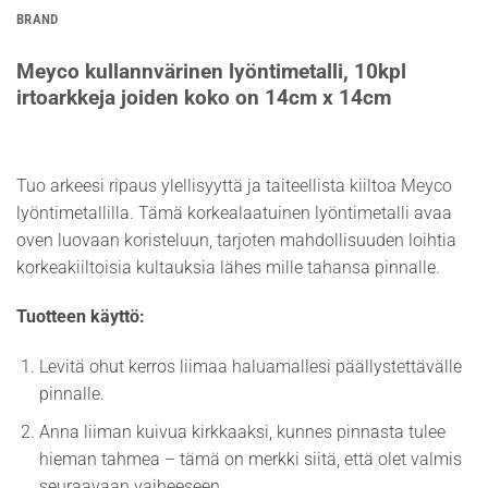
BRAND
Meyco kullannvärinen lyöntimetalli, 10kpl
irtoarkkeja joiden koko on 14cm x 14cm
Tuo arkeesi ripaus ylellisyyttä ja taiteellista kiiltoa Meyco
lyöntimetallilla. Tämä korkealaatuinen lyöntimetalli avaa
oven luovaan koristeluun, tarjoten mahdollisuuden loihtia
korkeakiiltoisia kultauksia lähes mille tahansa pinnalle.
Tuotteen käyttö:
Levitä ohut kerros liimaa haluamallesi päällystettävälle
pinnalle.
Anna liiman kuivua kirkkaaksi, kunnes pinnasta tulee
hieman tahmea – tämä on merkki siitä, että olet valmis
seuraavaan vaiheeseen.