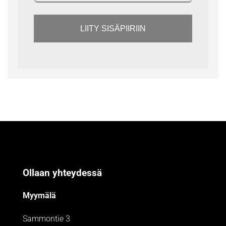
LIITY SISÄPIIRIIN
Ollaan yhteydessä
Myymälä
Sammontie 3