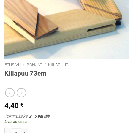
ETUSIVU
/
POHJAT
/
KIILAPUUT
Kiilapuu 73cm
4,40
€
Toimitusaika:
2–5 päivää
2 varastossa
Kiilapuu 73cm määrä