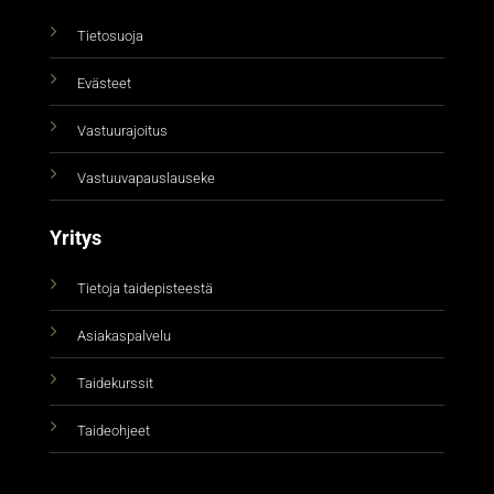
Tietosuoja
Evästeet
Vastuurajoitus
Vastuuvapauslauseke
Yritys
Tietoja taidepisteestä
Asiakaspalvelu
Taidekurssit
Taideohjeet