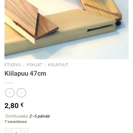
ETUSIVU
/
POHJAT
/
KIILAPUUT
Kiilapuu 47cm
2,80
€
Toimitusaika:
2–5 päivää
7 varastossa
Kiilapuu 47cm määrä