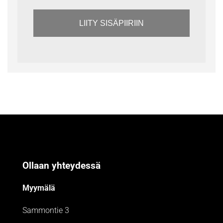
LIITY SISÄPIIRIIN
Ollaan yhteydessä
Myymälä
Sammontie 3