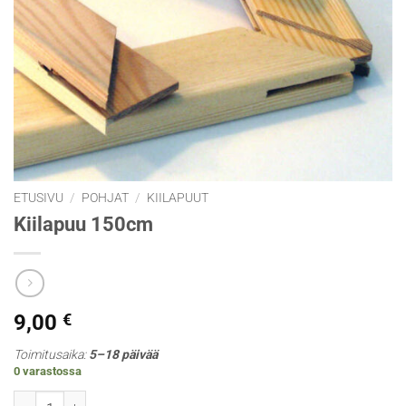
ETUSIVU
/
POHJAT
/
KIILAPUUT
Kiilapuu 150cm
9,00
€
Toimitusaika:
5–18 päivää
0 varastossa
Kiilapuu 150cm määrä