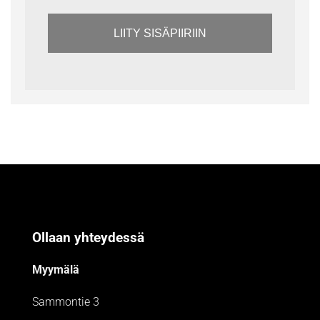
LIITY SISÄPIIRIIN
Ollaan yhteydessä
Myymälä
Sammontie 3