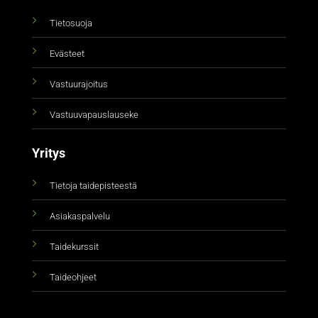
Tietosuoja
Evästeet
Vastuurajoitus
Vastuuvapauslauseke
Yritys
Tietoja taidepisteestä
Asiakaspalvelu
Taidekurssit
Taideohjeet