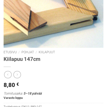
ETUSIVU
/
POHJAT
/
KIILAPUUT
Kiilapuu 147cm
8,80
€
Toimitusaika:
5–18 päivää
Varasto loppu
Tuotetunnus (SKU):
990-147