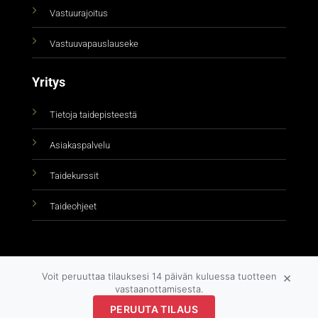
Vastuurajoitus
Vastuuvapauslauseke
Yritys
Tietoja taidepisteestä
Asiakaspalvelu
Taidekurssit
Taideohjeet
×
Voit peruuttaa tilauksesi 14 päivän kuluessa tuotteen
vastaanottamisesta.
PERUUTA TILAUS
Copyright 2026 ©
taidepiste.fi