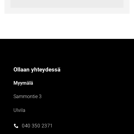
Ollaan yhteydessä
Myymälä
Sammontie 3
Ulvila
040 350 2371