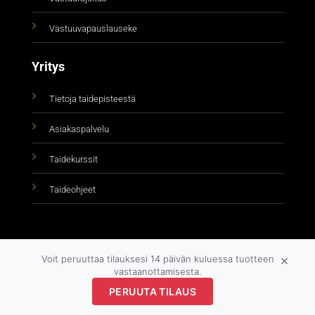
Vastuuvapauslauseke
Yritys
Tietoja taidepisteestä
Asiakaspalvelu
Taidekurssit
Taideohjeet
×
Voit peruuttaa tilauksesi 14 päivän kuluessa tuotteen
vastaanottamisesta.
PERUUTA TILAUS
Copyright 2026 ©
taidepiste.fi