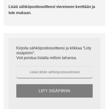
Lisää sähköpostiosoitteesi viereiseen kenttään ja
tule mukaan.
Kirjoita sähköpostiosoitteesi ja klikkaa “Liity
sisäpiiriin”.
Voit poistua listalta milloin tahansa.
LIITY SISÄPIIRIIN