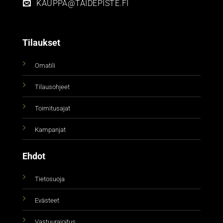
KAUPPA@TAIDEPISTE.FI
Tilaukset
Omatili
Tilausohjeet
Toimitusajat
Kampanjat
Ehdot
Tietosuoja
Evästeet
Vastuurajoitus