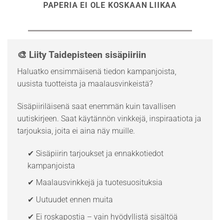
PAPERIA EI OLE KOSKAAN LIIKAA
🎨 Liity Taidepisteen sisäpiiriin
Haluatko ensimmäisenä tiedon kampanjoista,
uusista tuotteista ja maalausvinkeistä?
Sisäpiiriläisenä saat enemmän kuin tavallisen
uutiskirjeen. Saat käytännön vinkkejä, inspiraatiota ja
tarjouksia, joita ei aina näy muille.
✔ Sisäpiirin tarjoukset ja ennakkotiedot
kampanjoista
✔ Maalausvinkkejä ja tuotesuosituksia
✔ Uutuudet ennen muita
✔ Ei roskapostia – vain hyödyllistä sisältöä