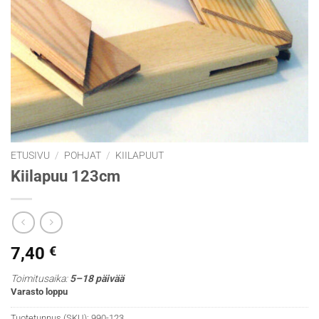
ETUSIVU
/
POHJAT
/
KIILAPUUT
Kiilapuu 123cm
7,40
€
Toimitusaika:
5–18 päivää
Varasto loppu
Tuotetunnus (SKU):
990-123