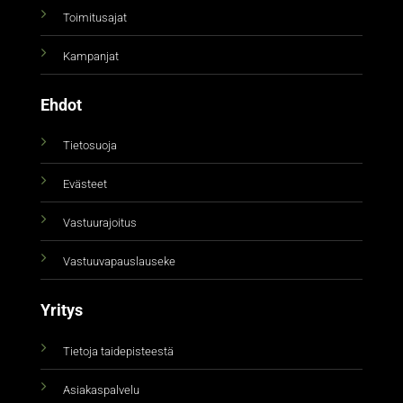
Toimitusajat
Kampanjat
Ehdot
Tietosuoja
Evästeet
Vastuurajoitus
Vastuuvapauslauseke
Yritys
Tietoja taidepisteestä
Asiakaspalvelu