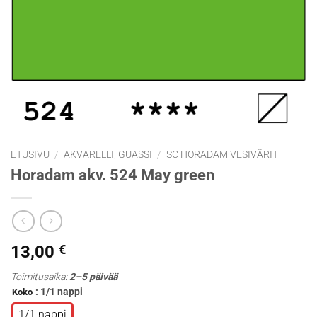
ETUSIVU
/
AKVARELLI, GUASSI
/
SC HORADAM VESIVÄRIT
Horadam akv. 524 May green
13,00
€
Toimitusaika:
2–5 päivää
: 1/1 nappi
Koko
1/1 nappi