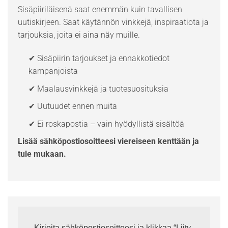
Sisäpiiriläisenä saat enemmän kuin tavallisen
uutiskirjeen. Saat käytännön vinkkejä, inspiraatiota ja
tarjouksia, joita ei aina näy muille.
✔ Sisäpiirin tarjoukset ja ennakkotiedot
kampanjoista
✔ Maalausvinkkejä ja tuotesuosituksia
✔ Uutuudet ennen muita
✔ Ei roskapostia – vain hyödyllistä sisältöä
Lisää sähköpostiosoitteesi viereiseen kenttään ja
tule mukaan.
Kirjoita sähköpostiosoitteesi ja klikkaa “Liity