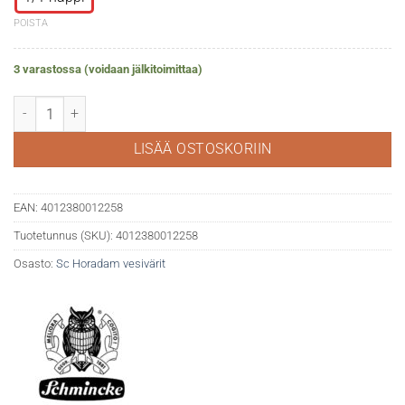
POISTA
3 varastossa (voidaan jälkitoimittaa)
Horadam akv. 524 May green määrä
LISÄÄ OSTOSKORIIN
EAN:
4012380012258
Tuotetunnus (SKU):
4012380012258
Osasto:
Sc Horadam vesivärit