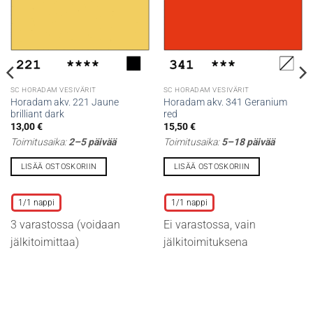
SC HORADAM VESIVÄRIT
SC HORADAM VESIVÄRIT
Horadam akv. 221 Jaune
Horadam akv. 341 Geranium
brilliant dark
red
13,00
€
15,50
€
Toimitusaika:
2–5 päivää
Toimitusaika:
5–18 päivää
LISÄÄ OSTOSKORIIN
LISÄÄ OSTOSKORIIN
Tällä
Tällä
tuotteella
tuotteella
1/1 nappi
1/1 nappi
on
on
3 varastossa (voidaan
Ei varastossa, vain
useampi
useampi
muunnelma.
muunnelma.
jälkitoimittaa)
jälkitoimituksena
Voit
Voit
tehdä
tehdä
valinnat
valinnat
tuotteen
tuotteen