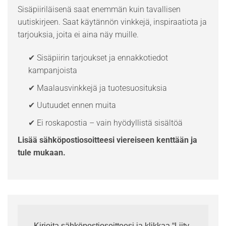
Sisäpiiriläisenä saat enemmän kuin tavallisen
uutiskirjeen. Saat käytännön vinkkejä, inspiraatiota ja
tarjouksia, joita ei aina näy muille.
✔ Sisäpiirin tarjoukset ja ennakkotiedot
kampanjoista
✔ Maalausvinkkejä ja tuotesuosituksia
✔ Uutuudet ennen muita
✔ Ei roskapostia – vain hyödyllistä sisältöä
Lisää sähköpostiosoitteesi viereiseen kenttään ja
tule mukaan.
Kirjoita sähköpostiosoitteesi ja klikkaa “Liity