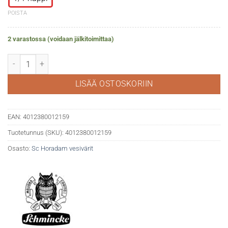
POISTA
2 varastossa (voidaan jälkitoimittaa)
Horadam akv. 521 Hooker’s green määrä
LISÄÄ OSTOSKORIIN
EAN:
4012380012159
Tuotetunnus (SKU):
4012380012159
Osasto:
Sc Horadam vesivärit