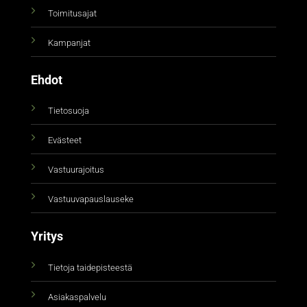
Toimitusajat
Kampanjat
Ehdot
Tietosuoja
Evästeet
Vastuurajoitus
Vastuuvapauslauseke
Yritys
Tietoja taidepisteestä
Asiakaspalvelu