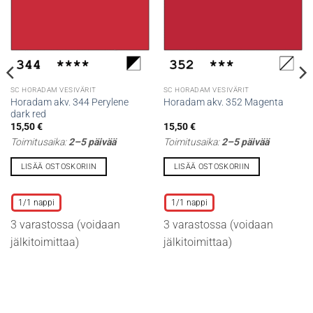
SC HORADAM VESIVÄRIT
SC HORADAM VESIVÄRIT
Horadam akv. 344 Perylene
Horadam akv. 352 Magenta
dark red
15,50
€
15,50
€
Toimitusaika:
2–5 päivää
Toimitusaika:
2–5 päivää
LISÄÄ OSTOSKORIIN
LISÄÄ OSTOSKORIIN
Tällä
Tällä
tuotteella
tuotteella
1/1 nappi
1/1 nappi
on
on
3 varastossa (voidaan
3 varastossa (voidaan
useampi
useampi
muunnelma.
muunnelma.
jälkitoimittaa)
jälkitoimittaa)
Voit
Voit
tehdä
tehdä
valinnat
valinnat
tuotteen
tuotteen