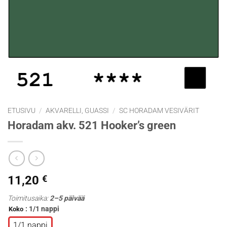
ETUSIVU
/
AKVARELLI, GUASSI
/
SC HORADAM VESIVÄRIT
Horadam akv. 521 Hooker’s green
11,20
€
Toimitusaika:
2–5 päivää
: 1/1 nappi
Koko
1/1 nappi