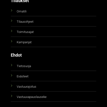
Tilaukset
Omatili
Tilausohjeet
Toimitusajat
Kampanjat
Ehdot
Tietosuoja
Evästeet
Vastuurajoitus
Vastuuvapauslauseke