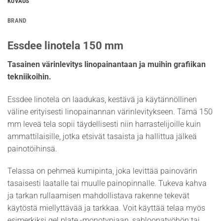
KUVAUS
BRAND
Essdee linotela 150 mm
Tasainen värinlevitys linopainantaan ja muihin grafiikan
tekniikoihin.
Essdee linotela on laadukas, kestävä ja käytännöllinen
väline erityisesti linopainannan värinlevitykseen. Tämä 150
mm leveä tela sopii täydellisesti niin harrastelijoille kuin
ammattilaisille, jotka etsivät tasaista ja hallittua jälkeä
painotöihinsä.
Telassa on pehmeä kumipinta, joka levittää painovärin
tasaisesti laatalle tai muulle painopinnalle. Tukeva kahva
ja tarkan rullaamisen mahdollistava rakenne tekevät
käytöstä miellyttävää ja tarkkaa. Voit käyttää telaa myös
esimerkiksi gel plate -monotypiaan, sabloonatyöhön tai