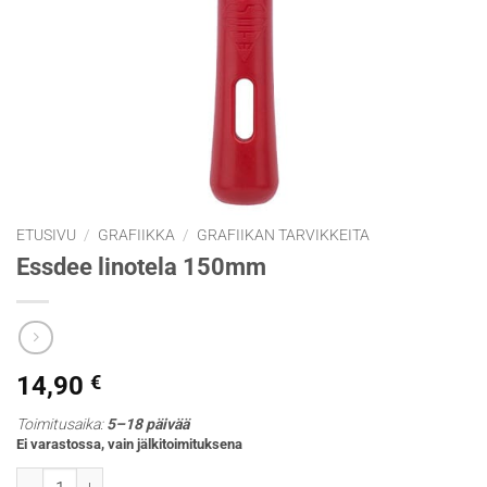
ETUSIVU
/
GRAFIIKKA
/
GRAFIIKAN TARVIKKEITA
Essdee linotela 150mm
14,90
€
Toimitusaika:
5–18 päivää
Ei varastossa, vain jälkitoimituksena
Essdee linotela 150mm määrä