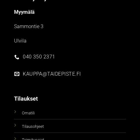
Myymälä
Sammontie 3
Ulvila
040 350 2371
KAUPPA@TAIDEPISTE.FI
Tilaukset
Omatili
Tilausohjeet
Toimitusajat