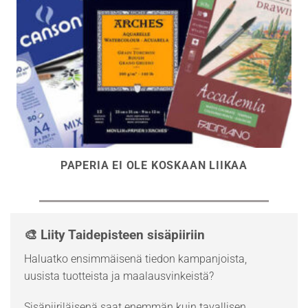
PAPERIA EI OLE KOSKAAN LIIKAA
🎨 Liity Taidepisteen sisäpiiriin
Haluatko ensimmäisenä tiedon kampanjoista,
uusista tuotteista ja maalausvinkeistä?
Sisäpiiriläisenä saat enemmän kuin tavallisen