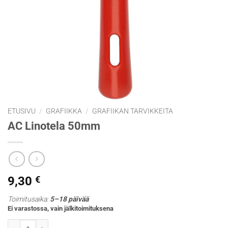
ETUSIVU
/
GRAFIIKKA
/
GRAFIIKAN TARVIKKEITA
AC Linotela 50mm
9,30
€
Toimitusaika:
5–18 päivää
Ei varastossa, vain jälkitoimituksena
AC Linotela 50mm määrä