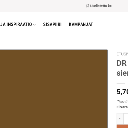
🛒
Uudistettu kassa
– nopeamp
JA INSPIRAATIO
SISÄPIIRI
KAMPANJAT
ETUSI
DR 
sie
5,7
Toimit
Ei vara
DR Geo