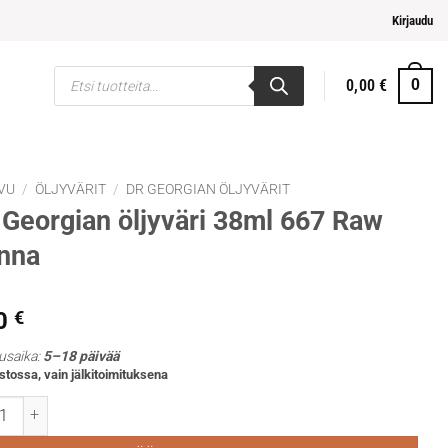
i ja helpompi maksaminen
Kirjaudu
Products
0,00
€
0
search
VU
/
ÖLJYVÄRIT
/
DR GEORGIAN ÖLJYVÄRIT
Georgian öljyväri 38ml 667 Raw
nna
0
€
usaika:
5–18 päivää
stossa, vain jälkitoimituksena
rgian öljyväri 38ml 667 Raw sienna määrä