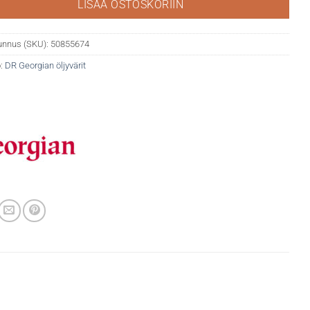
LISÄÄ OSTOSKORIIN
unnus (SKU):
50855674
:
DR Georgian öljyvärit