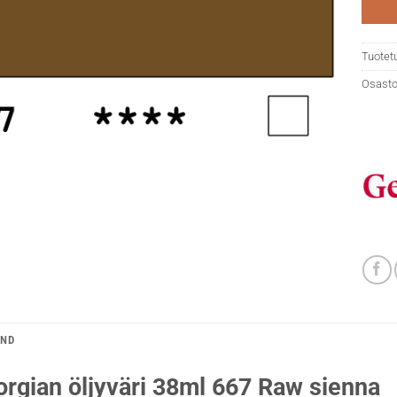
Tuotet
Osasto
AND
rgian öljyväri 38ml 667 Raw sienna