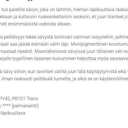
tuo paletille sävyn, joka on lämmin, hieman läpikuultava raaka
kkaan ja kultaisiin ruskeankeltaisiin seoksiin, eli juuri tilantee
heti ensimmäisistä vedoista alkaen.
a peittävyys tekee sävystä toimivan valinnan lasyyreihin, pehmei
maali saa jäädä elämään värin läpi. Monipigmenttinen koostumu
n maalaat ripeästi. Maanläheisissä sävyissä juuri tällainen väri
rjalle tyypillinen tasainen kuivuminen helpottaa myös seuraavie
ä sävy silloin, kun tarvitset väriltä juuri tätä käyttäytymistä e
 ilman raskaasti peittävää tunnetta, ja siksi se on käytännöllinen
PY42, PR101 Trans
:
**** (permanentti)
läpikuultava