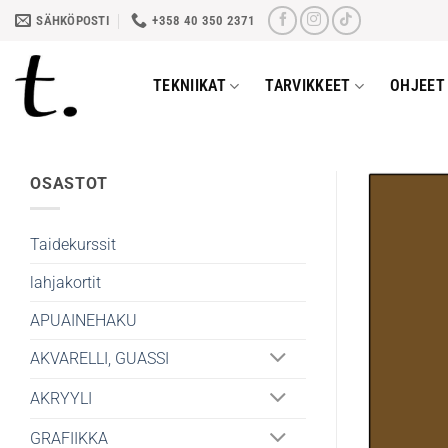
Skip
SÄHKÖPOSTI
+358 40 350 2371
to
content
TEKNIIKAT
TARVIKKEET
OHJEET 
OSASTOT
Taidekurssit
lahjakortit
APUAINEHAKU
AKVARELLI, GUASSI
AKRYYLI
GRAFIIKKA