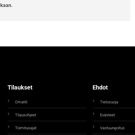
ukaan.
Tilaukset
Ehdot
Omatili
Tietosuoja
Tilausohjeet
Evästeet
Toimitusajat
Vastuurajoitus