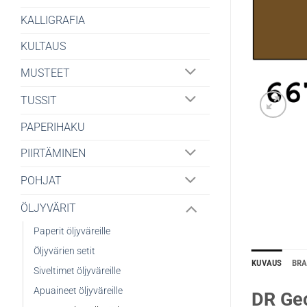
KALLIGRAFIA
KULTAUS
MUSTEET
TUSSIT
PAPERIHAKU
PIIRTÄMINEN
POHJAT
ÖLJYVÄRIT
Paperit öljyväreille
Öljyvärien setit
KUVAUS
BR
Siveltimet öljyväreille
Apuaineet öljyväreille
DR Geo