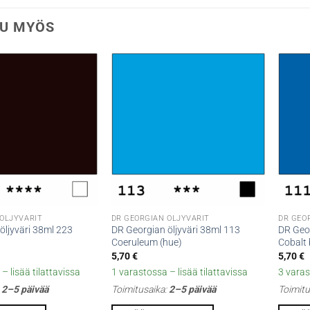
U MYÖS
 ÖLJYVÄRIT
DR GEORGIAN ÖLJYVÄRIT
DR GEO
öljyväri 38ml 223
DR Georgian öljyväri 38ml 113
DR Geor
Coeruleum (hue)
Cobalt 
5,70
€
5,70
€
– lisää tilattavissa
1 varastossa – lisää tilattavissa
3 varas
:
2–5 päivää
Toimitusaika:
2–5 päivää
Toimitu