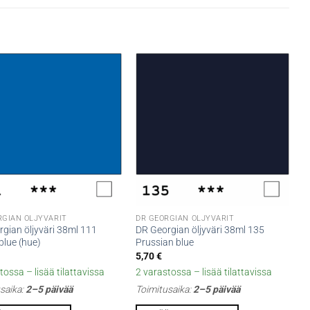
RGIAN ÖLJYVÄRIT
DR GEORGIAN ÖLJYVÄRIT
gian öljyväri 38ml 111
DR Georgian öljyväri 38ml 135
blue (hue)
Prussian blue
5,70
€
tossa – lisää tilattavissa
2 varastossa – lisää tilattavissa
saika:
2–5 päivää
Toimitusaika:
2–5 päivää