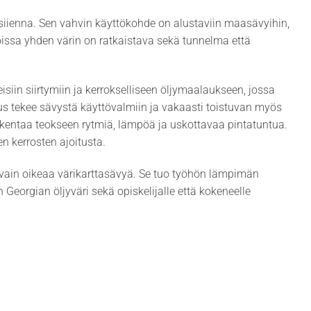
siienna. Sen vahvin käyttökohde on alustaviin maasävyihin,
t joissa yhden värin on ratkaistava sekä tunnelma että
siin siirtymiin ja kerrokselliseen öljymaalaukseen, jossa
s tekee sävystä käyttövalmiin ja vakaasti toistuvan myös
 rakentaa teokseen rytmiä, lämpöä ja uskottavaa pintatuntua.
n kerrosten ajoitusta.
ikä vain oikeaa värikarttasävyä. Se tuo työhön lämpimän
 Georgian öljyväri sekä opiskelijalle että kokeneelle