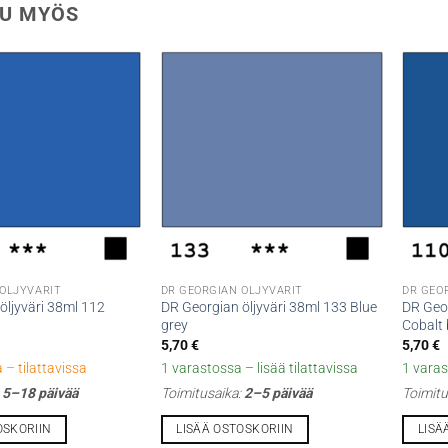
U MYÖS
 ÖLJYVÄRIT
DR GEORGIAN ÖLJYVÄRIT
DR GEO
öljyväri 38ml 112
DR Georgian öljyväri 38ml 133 Blue
DR Geor
grey
Cobalt 
5,70
€
5,70
€
 – tilattavissa
1 varastossa – lisää tilattavissa
1 varas
:
5–18 päivää
Toimitusaika:
2–5 päivää
Toimitu
OSKORIIN
LISÄÄ OSTOSKORIIN
LISÄ