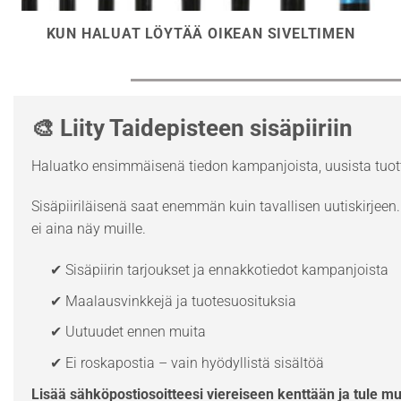
KUN HALUAT LÖYTÄÄ OIKEAN SIVELTIMEN
🎨 Liity Taidepisteen sisäpiiriin
Haluatko ensimmäisenä tiedon kampanjoista, uusista tuott
Sisäpiiriläisenä saat enemmän kuin tavallisen uutiskirjeen. 
ei aina näy muille.
✔ Sisäpiirin tarjoukset ja ennakkotiedot kampanjoista
✔ Maalausvinkkejä ja tuotesuosituksia
✔ Uutuudet ennen muita
✔ Ei roskapostia – vain hyödyllistä sisältöä
Lisää sähköpostiosoitteesi viereiseen kenttään ja tule m