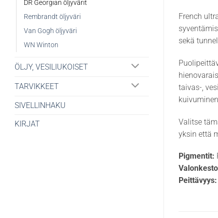
DR Georgian öljyvärit
French ultr
Rembrandt öljyväri
syventämise
Van Gogh öljyväri
sekä tunnel
WN Winton
Puolipeittä
ÖLJY, VESILIUKOISET
hienovarais
TARVIKKEET
taivas-, ve
kuivuminen 
SIVELLINHAKU
Valitse täm
KIRJAT
yksin että 
Pigmentit:
Valonkesto
Peittävyys: