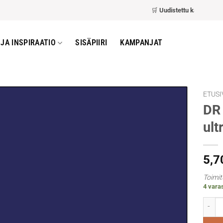
🛒
Uudistettu kassa
– nopeam
JA INSPIRAATIO
SISÄPIIRI
KAMPANJAT
ETUSI
DR 
ult
5,7
Toimit
4 varas
DR Geo