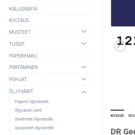
KALLIGRAFIA
KULTAUS
MUSTEET
TUSSIT
PAPERIHAKU
PIIRTÄMINEN
POHJAT
ÖLJYVÄRIT
Paperit öljyväreille
Öljyvärien setit
KUVAUS
BR
Siveltimet öljyväreille
Apuaineet öljyväreille
DR Geo