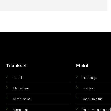
Tilaukset
Ehdot
Omatili
Tietosuoja
Tilausohjeet
Evästeet
Toimitusajat
Vastuurajoitus
Kampanjat
Vastuuvapauslause