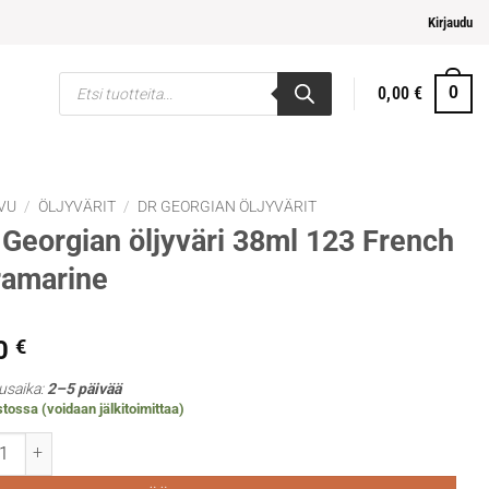
pi ja helpompi maksaminen
Kirjaudu
Products
0,00
€
0
search
VU
/
ÖLJYVÄRIT
/
DR GEORGIAN ÖLJYVÄRIT
Georgian öljyväri 38ml 123 French
ramarine
0
€
usaika:
2–5 päivää
tossa (voidaan jälkitoimittaa)
rgian öljyväri 38ml 123 French ultramarine määrä