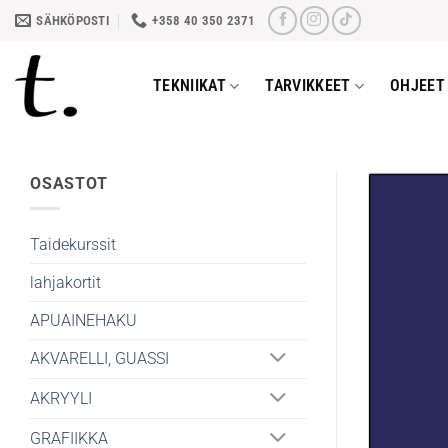
Skip
SÄHKÖPOSTI
+358 40 350 2371
to
content
TEKNIIKAT
TARVIKKEET
OHJEET 
OSASTOT
Taidekurssit
lahjakortit
APUAINEHAKU
AKVARELLI, GUASSI
AKRYYLI
GRAFIIKKA