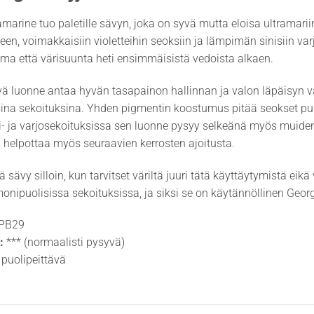
amarine tuo paletille sävyn, joka on syvä mutta eloisa ultramari
en, voimakkaisiin violetteihin seoksiin ja lämpimän sinisiin varjoi
ma että värisuunta heti ensimmäisistä vedoista alkaen.
vä luonne antaa hyvän tasapainon hallinnan ja valon läpäisyn väl
ina sekoituksina. Yhden pigmentin koostumus pitää seokset puhta
si- ja varjosekoituksissa sen luonne pysyy selkeänä myös muiden
helpottaa myös seuraavien kerrosten ajoitusta.
ä sävy silloin, kun tarvitset väriltä juuri tätä käyttäytymistä eik
monipuolisissa sekoituksissa, ja siksi se on käytännöllinen Georgi
PB29
:
*** (normaalisti pysyvä)
puolipeittävä