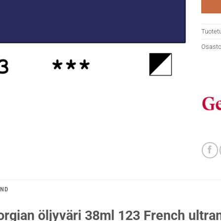
Tuotet
Osasto
AND
rgian öljyväri 38ml 123 French ultra