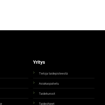
Yritys
Tietoja taidepisteestä
Asiakaspalvelu
Taidekurssit
ke
Taideohjeet