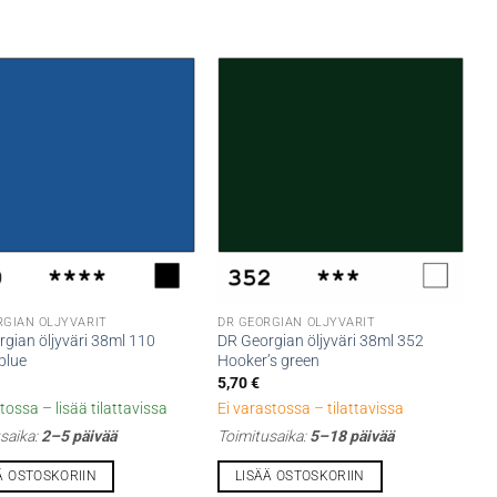
RGIAN ÖLJYVÄRIT
DR GEORGIAN ÖLJYVÄRIT
gian öljyväri 38ml 110
DR Georgian öljyväri 38ml 352
blue
Hooker’s green
5,70
€
tossa – lisää tilattavissa
Ei varastossa – tilattavissa
saika:
2–5 päivää
Toimitusaika:
5–18 päivää
Ä OSTOSKORIIN
LISÄÄ OSTOSKORIIN