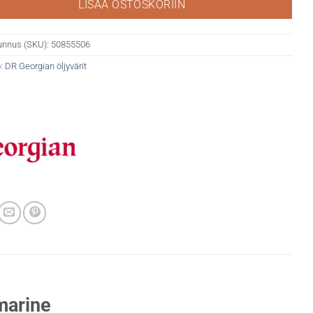
LISÄÄ OSTOSKORIIN
unnus (SKU):
50855506
:
DR Georgian öljyvärit
marine