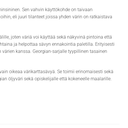
ininsininen. Sen vahvin käyttökohde on taivaan
hin, eli juuri tilanteet joissa yhden värin on ratkaistava
ille, joten väriä voi käyttää sekä näkyvinä pintoina että
ina ja helpottaa sävyn ennakointia paletilla. Erityisesti
 värien kanssa. Georgian-sarjalle tyypillinen tasainen
ä vain oikeaa värikarttasävyä. Se toimii erinomaisesti sekä
an öljyväri sekä opiskelijalle että kokeneelle maalarille.