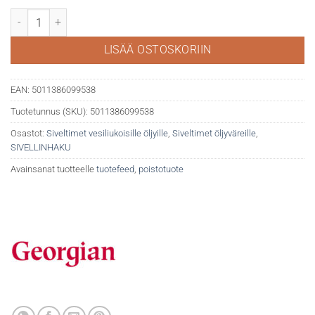
DR Georgian 24-08 pyöreä sianharjasivellin määrä
LISÄÄ OSTOSKORIIN
EAN:
5011386099538
Tuotetunnus (SKU):
5011386099538
Osastot:
Siveltimet vesiliukoisille öljyille
,
Siveltimet öljyväreille
,
SIVELLINHAKU
Avainsanat tuotteelle
tuotefeed
,
poistotuote