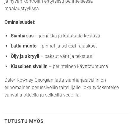
ja hyvän kontrollin erityisesti perinteisessä
maalaustyylissä.
Ominaisuudet:
Sianharjas
– jämäkkä ja kulutusta kestävä
Latta muoto
– pinnat ja selkeät rajaukset
Öljy ja akryyli
– paksut värit ja tekstuuri
Klassinen sivellin
– perinteinen käyttötuntuma
Daler-Rowney Georgian latta sianharjasivellin on
erinomainen perussivellin taiteilijalle, joka työskentelee
vahvalla otteella ja selkeillä vedoilla.
TUTUSTU MYÖS