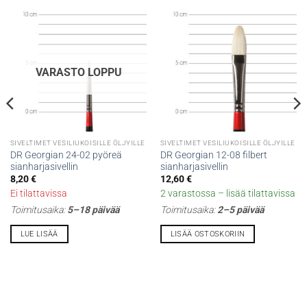
VARASTO LOPPU
SIVELTIMET VESILIUKOISILLE ÖLJYILLE
SIVELTIMET VESILIUKOISILLE ÖLJYILLE
DR Georgian 24-02 pyöreä
DR Georgian 12-08 filbert
sianharjasivellin
sianharjasivellin
8,20
€
12,60
€
Ei tilattavissa
2 varastossa – lisää tilattavissa
Toimitusaika:
5–18 päivää
Toimitusaika:
2–5 päivää
LUE LISÄÄ
LISÄÄ OSTOSKORIIN