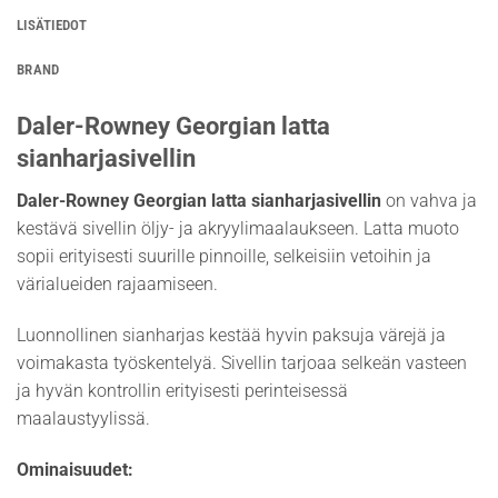
LISÄTIEDOT
BRAND
Daler-Rowney Georgian latta
sianharjasivellin
Daler-Rowney Georgian latta sianharjasivellin
on vahva ja
kestävä sivellin öljy- ja akryylimaalaukseen. Latta muoto
sopii erityisesti suurille pinnoille, selkeisiin vetoihin ja
värialueiden rajaamiseen.
Luonnollinen sianharjas kestää hyvin paksuja värejä ja
voimakasta työskentelyä. Sivellin tarjoaa selkeän vasteen
ja hyvän kontrollin erityisesti perinteisessä
maalaustyylissä.
Ominaisuudet: