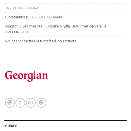
EAN:
5011386099491
Tuotetunnus (SKU):
5011386099491
Osastot:
Siveltimet vesiliukoisille öljyille
,
Siveltimet öljyväreille
,
SIVELLINHAKU
Avainsanat tuotteelle
tuotefeed
,
poistotuote
KUVAUS