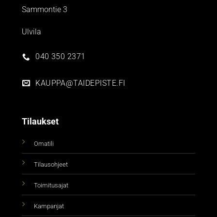
Sammontie 3
Ulvila
040 350 2371
KAUPPA@TAIDEPISTE.FI
Tilaukset
Omatili
Tilausohjeet
Toimitusajat
Kampanjat