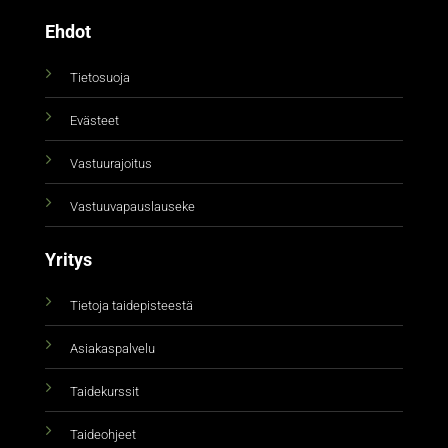
Ehdot
Tietosuoja
Evästeet
Vastuurajoitus
Vastuuvapauslauseke
Yritys
Tietoja taidepisteestä
Asiakaspalvelu
Taidekurssit
Taideohjeet