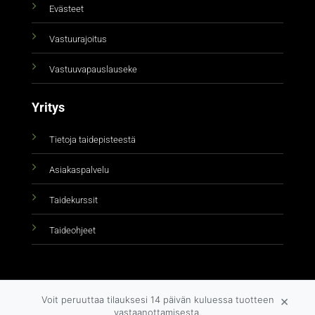
Evästeet
Vastuurajoitus
Vastuuvapauslauseke
Yritys
Tietoja taidepisteestä
Asiakaspalvelu
Taidekurssit
Taideohjeet
×
Voit peruuttaa tilauksesi 14 päivän kuluessa tuotteen
vastaanottamisesta.