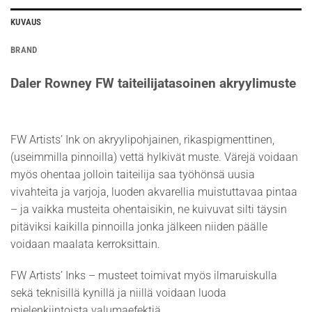
KUVAUS
BRAND
Daler Rowney FW taiteilijatasoinen akryylimuste
FW Artists’ Ink on akryylipohjainen, rikaspigmenttinen,
(useimmilla pinnoilla) vettä hylkivät muste. Värejä voidaan
myös ohentaa jolloin taiteilija saa työhönsä uusia
vivahteita ja varjoja, luoden akvarellia muistuttavaa pintaa
– ja vaikka musteita ohentaisikin, ne kuivuvat silti täysin
pitäviksi kaikilla pinnoilla jonka jälkeen niiden päälle
voidaan maalata kerroksittain.
FW Artists’ Inks – musteet toimivat myös ilmaruiskulla
sekä teknisillä kynillä ja niillä voidaan luoda
mielenkiintoista valumaefektiä.