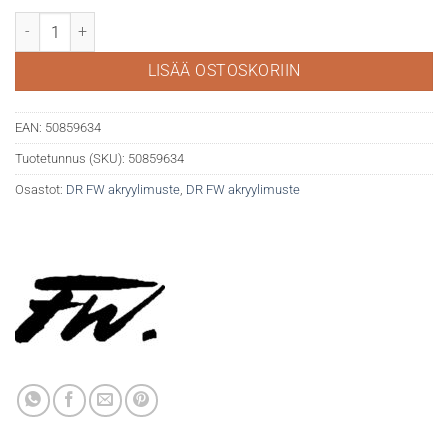
DR FW akryylimuste 29.5ml 681 Fluorescent yellow määrä
LISÄÄ OSTOSKORIIN
EAN:
50859634
Tuotetunnus (SKU):
50859634
Osastot:
DR FW akryylimuste
,
DR FW akryylimuste