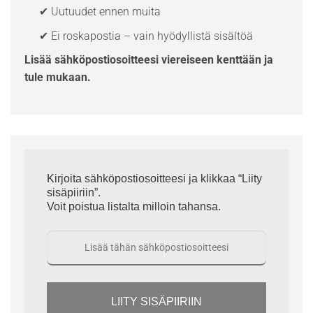
✔ Uutuudet ennen muita
✔ Ei roskapostia – vain hyödyllistä sisältöä
Lisää sähköpostiosoitteesi viereiseen kenttään ja
tule mukaan.
Kirjoita sähköpostiosoitteesi ja klikkaa “Liity
sisäpiiriin”.
Voit poistua listalta milloin tahansa.
LIITY SISÄPIIRIIN