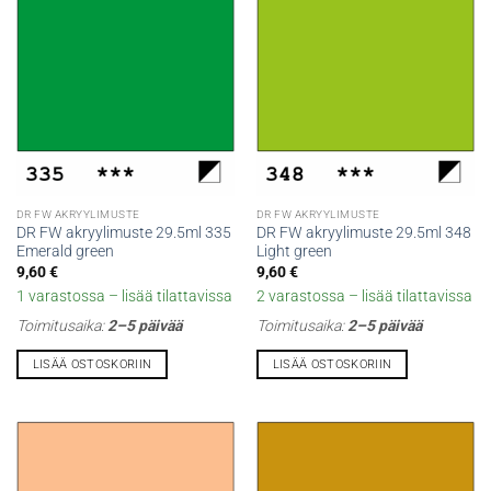
DR FW AKRYYLIMUSTE
DR FW AKRYYLIMUSTE
DR FW akryylimuste 29.5ml 335
DR FW akryylimuste 29.5ml 348
Emerald green
Light green
9,60
€
9,60
€
1 varastossa – lisää tilattavissa
2 varastossa – lisää tilattavissa
Toimitusaika:
2–5 päivää
Toimitusaika:
2–5 päivää
LISÄÄ OSTOSKORIIN
LISÄÄ OSTOSKORIIN