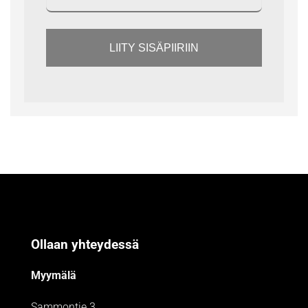
LIITY SISÄPIIRIIN
Ollaan yhteydessä
Myymälä
Sammontie 3