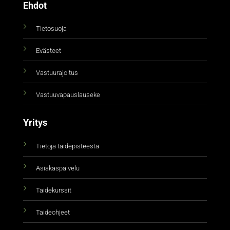
Ehdot
Tietosuoja
Evästeet
Vastuurajoitus
Vastuuvapauslauseke
Yritys
Tietoja taidepisteestä
Asiakaspalvelu
Taidekurssit
Taideohjeet