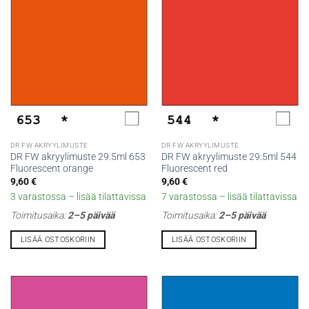
DR FW AKRYYLIMUSTE
DR FW AKRYYLIMUSTE
DR FW akryylimuste 29.5ml 653
DR FW akryylimuste 29.5ml 544
Fluorescent orange
Fluorescent red
9,60
€
9,60
€
3 varastossa – lisää tilattavissa
7 varastossa – lisää tilattavissa
Toimitusaika:
2–5 päivää
Toimitusaika:
2–5 päivää
LISÄÄ OSTOSKORIIN
LISÄÄ OSTOSKORIIN