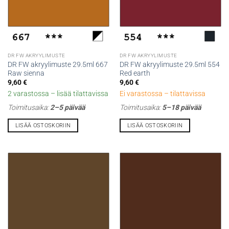
DR FW AKRYYLIMUSTE
DR FW AKRYYLIMUSTE
DR FW akryylimuste 29.5ml 667
DR FW akryylimuste 29.5ml 554
Raw sienna
Red earth
9,60
€
9,60
€
2 varastossa – lisää tilattavissa
Ei varastossa – tilattavissa
Toimitusaika:
2–5 päivää
Toimitusaika:
5–18 päivää
LISÄÄ OSTOSKORIIN
LISÄÄ OSTOSKORIIN