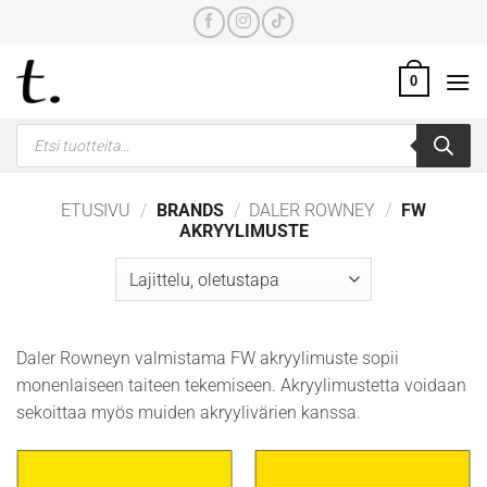
Skip
to
content
0
Products
search
ETUSIVU
/
BRANDS
/
DALER ROWNEY
/
FW
AKRYYLIMUSTE
Daler Rowneyn valmistama FW akryylimuste sopii
monenlaiseen taiteen tekemiseen. Akryylimustetta voidaan
sekoittaa myös muiden akryylivärien kanssa.