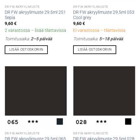
DR FW AKRYYLIMUSTE
DR FW AKRYYLIMUSTE
DR FW akryylimuste 29.5ml 251
DR FW akryylimuste 29.5ml 053
Sepia
Cool grey
9,60
€
9,60
€
2 varastossa – lisää tilattavissa
Ei varastossa – tilattavissa
Toimitusaika:
2–5 päivää
Toimitusaika:
5–18 päivää
LISÄÄ OSTOSKORIIN
LISÄÄ OSTOSKORIIN
DR FW AKRYYLIMUSTE
DR FW AKRYYLIMUSTE
DR FW akryylimuste 29.5ml 065
DR FW akryylimuste 29.5ml 028