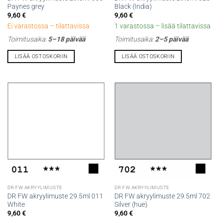
Paynes grey
Black (India)
9,60
€
9,60
€
Ei varastossa – tilattavissa
1 varastossa – lisää tilattavissa
Toimitusaika:
5–18 päivää
Toimitusaika:
2–5 päivää
LISÄÄ OSTOSKORIIN
LISÄÄ OSTOSKORIIN
DR FW AKRYYLIMUSTE
DR FW AKRYYLIMUSTE
DR FW akryylimuste 29.5ml 011
DR FW akryylimuste 29.5ml 702
White
Silver (hue)
9,60
€
9,60
€