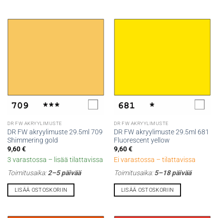
DR FW AKRYYLIMUSTE
DR FW AKRYYLIMUSTE
DR FW akryylimuste 29.5ml 709
DR FW akryylimuste 29.5ml 681
Shimmering gold
Fluorescent yellow
9,60
€
9,60
€
3 varastossa – lisää tilattavissa
Ei varastossa – tilattavissa
Toimitusaika:
2–5 päivää
Toimitusaika:
5–18 päivää
LISÄÄ OSTOSKORIIN
LISÄÄ OSTOSKORIIN