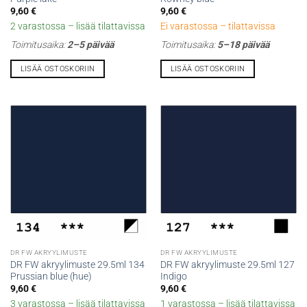
9,60
€
9,60
€
2 varastossa – lisää tilattavissa
Ei varastossa – tilattavissa
Toimitusaika:
2–5 päivää
Toimitusaika:
5–18 päivää
LISÄÄ OSTOSKORIIN
LISÄÄ OSTOSKORIIN
DR FW AKRYYLIMUSTE
DR FW AKRYYLIMUSTE
DR FW akryylimuste 29.5ml 134
DR FW akryylimuste 29.5ml 127
Prussian blue (hue)
Indigo
9,60
€
9,60
€
3 varastossa – lisää tilattavissa
1 varastossa – lisää tilattavissa