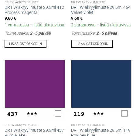
DR FW AKRYYLIMUSTE
DR FW AKRYYLIMUSTE
DR FW akryylimuste 29.5ml 412
DR FW akryylimuste 29.5ml 454
Process magenta
Velvet violet
9,60
€
9,60
€
1 varastossa – lisää tilattavissa
2 varastossa – lisää tilattavissa
Toimitusaika:
2–5 päivää
Toimitusaika:
2–5 päivää
LISÄÄ OSTOSKORIIN
LISÄÄ OSTOSKORIIN
DR FW AKRYYLIMUSTE
DR FW AKRYYLIMUSTE
DR FW akryylimuste 29.5ml 437
DR FW akryylimuste 29.5ml 119
Purple lake
Rowney blue