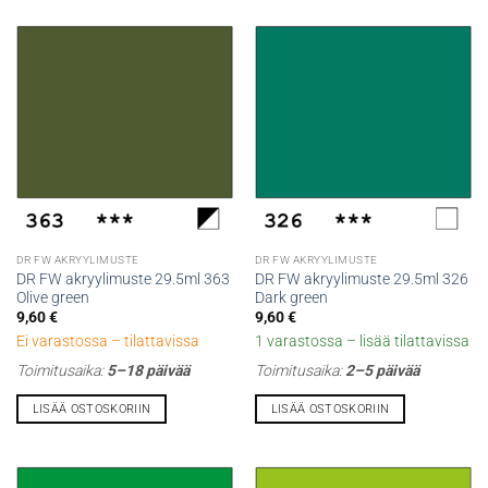
DR FW AKRYYLIMUSTE
DR FW AKRYYLIMUSTE
DR FW akryylimuste 29.5ml 363
DR FW akryylimuste 29.5ml 326
Olive green
Dark green
9,60
€
9,60
€
Ei varastossa – tilattavissa
1 varastossa – lisää tilattavissa
Toimitusaika:
5–18 päivää
Toimitusaika:
2–5 päivää
LISÄÄ OSTOSKORIIN
LISÄÄ OSTOSKORIIN