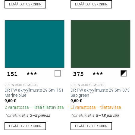
LISÄÄ OSTOSKORIIN
LISÄÄ OSTOSKORIIN
DR FW AKRYYLIMUSTE
DR FW AKRYYLIMUSTE
DR FW akryylimuste 29.5ml 151
DR FW akryylimuste 29.5ml 375
Marine blue
Sap green
9,60
€
9,60
€
2 varastossa – lisää tilattavissa
Ei varastossa – tilattavissa
Toimitusaika:
2–5 päivää
Toimitusaika:
5–18 päivää
LISÄÄ OSTOSKORIIN
LISÄÄ OSTOSKORIIN