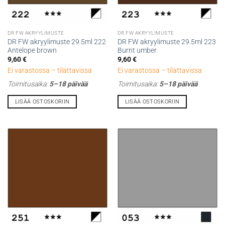
DR FW AKRYYLIMUSTE
DR FW AKRYYLIMUSTE
DR FW akryylimuste 29.5ml 222
DR FW akryylimuste 29.5ml 223
Antelope brown
Burnt umber
9,60
€
9,60
€
Ei varastossa – tilattavissa
Ei varastossa – tilattavissa
Toimitusaika:
5–18 päivää
Toimitusaika:
5–18 päivää
LISÄÄ OSTOSKORIIN
LISÄÄ OSTOSKORIIN