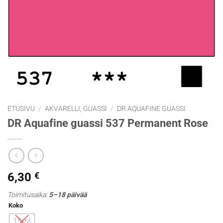
ETUSIVU
/
AKVARELLI, GUASSI
/
DR AQUAFINE GUASSI
DR Aquafine guassi 537 Permanent Rose
6,30
€
Toimitusaika:
5–18 päivää
Koko
15ml