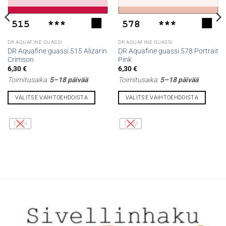
DR AQUAFINE GUASSI
DR AQUAFINE GUASSI
DR Aquafine guassi 515 Alizarin
DR Aquafine guassi 578 Portrait
Crimson
Pink
6,30
€
6,30
€
Toimitusaika:
5–18 päivää
Toimitusaika:
5–18 päivää
VALITSE VAIHTOEHDOISTA
VALITSE VAIHTOEHDOISTA
Tällä
Tällä
tuotteella
tuotteella
15ml
15ml
on
on
useampi
useampi
muunnelma.
muunnelma.
Voit
Voit
tehdä
tehdä
valinnat
valinnat
tuotteen
tuotteen
sivulla.
sivulla.