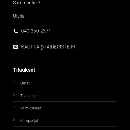
Sammontie 3
Ulvila
040 350 2371
KAUPPA@TAIDEPISTE.FI
Tilaukset
Omatili
Tilausohjeet
Toimitusajat
Kampanjat