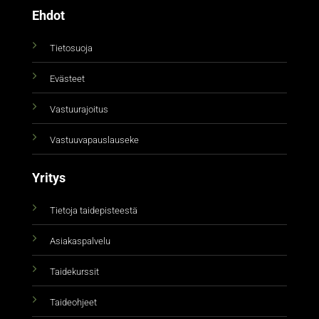
Ehdot
Tietosuoja
Evästeet
Vastuurajoitus
Vastuuvapauslauseke
Yritys
Tietoja taidepisteestä
Asiakaspalvelu
Taidekurssit
Taideohjeet