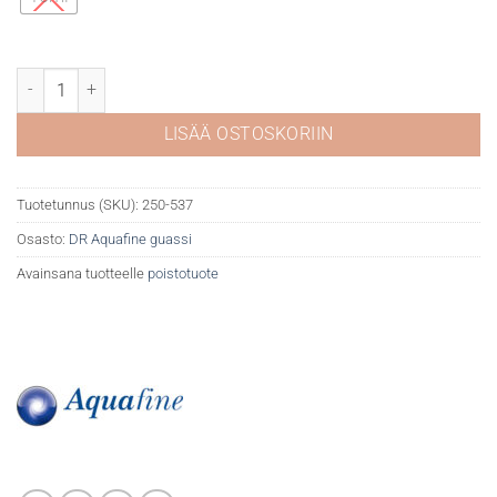
DR Aquafine guassi 537 Permanent Rose määrä
LISÄÄ OSTOSKORIIN
Tuotetunnus (SKU):
250-537
Osasto:
DR Aquafine guassi
Avainsana tuotteelle
poistotuote