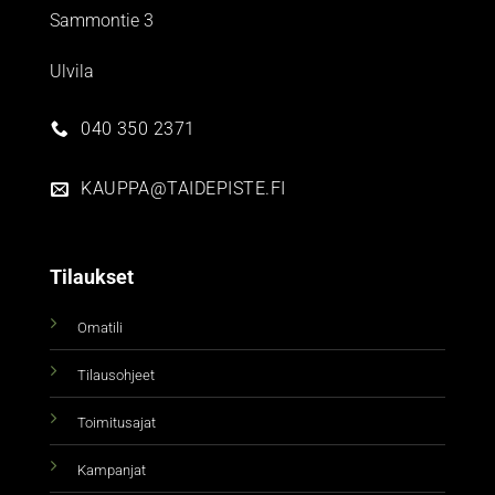
Sammontie 3
Ulvila
040 350 2371
KAUPPA@TAIDEPISTE.FI
Tilaukset
Omatili
Tilausohjeet
Toimitusajat
Kampanjat