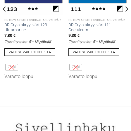
DR CRYLA PROFESSIONAL AKRYYLIVÄRIT
DR CRYLA PROFESSIONAL AKRYYLIVÄRIT
DR Cryla akryyliväri 123
DR Cryla akryyliväri 111
Ultramarine
Coeruleum
7,80
€
9,30
€
Toimitusaika:
5–18 päivää
Toimitusaika:
5–18 päivää
VALITSE VAIHTOEHDOISTA
VALITSE VAIHTOEHDOISTA
Tällä
Tällä
tuotteella
tuotteella
75ml
75ml
on
on
Varasto loppu
Varasto loppu
useampi
useampi
muunnelma.
muunnelma.
Voit
Voit
tehdä
tehdä
valinnat
valinnat
tuotteen
tuotteen
sivulla.
sivulla.