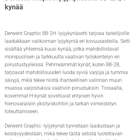
kynää
Derwent Graphic 8B-2H -lyijykynäsetti tarjoaa taiteilijoille
laadukkaan valikoiman lyijykyniä eri kovuusasteilla. Setti
sisältää yhteensä kuusi kynää, jotka mahdollistavat
monipuolisen ja tarkkuutta vaativan työskentelyn eri
piirustustyyleissä. Pehmeämmät kynät, kuten 8B-2B,
tarjoavat mahdollisuuden luoda syviä varjoja ja tummia
sävyjä, mikä tekee niistä ihanteellisen valinnan muun
muassa varjostuksia vaativiin piirustuksiin. Toisaalta,
kovemmat H-kynät soveltuvat erityisen hyvin
hienovaraisiin yksityiskohtiin ja tarkan viimeistelyn
toteuttamiseen.
Derwent Graphic -lyijykynät tunnetaan laadustaan ja
kestävyydestään, mikä tekee tästä setistä luotettavan