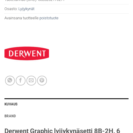
Osasto:
Lyijykynät
Avainsana tuotteelle
poistotuote
KUVAUS
BRAND
Derwent Graphic lyijykynäsetti 8B-2H, 6