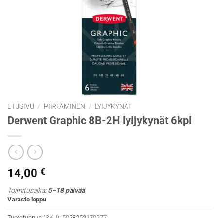
ETUSIVU
/
PIIRTÄMINEN
/
LYIJYKYNÄT
Derwent Graphic 8B-2H lyijykynät 6kpl
14,00
€
Toimitusaika:
5–18 päivää
Varasto loppu
Tuotetunnus (SKU):
5028252170277