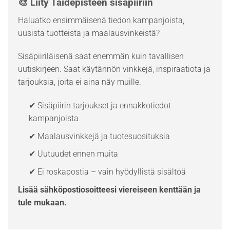
🎨 Liity Taidepisteen sisäpiiriin
Haluatko ensimmäisenä tiedon kampanjoista,
uusista tuotteista ja maalausvinkeistä?
Sisäpiiriläisenä saat enemmän kuin tavallisen
uutiskirjeen. Saat käytännön vinkkejä, inspiraatiota ja
tarjouksia, joita ei aina näy muille.
✔ Sisäpiirin tarjoukset ja ennakkotiedot
kampanjoista
✔ Maalausvinkkejä ja tuotesuosituksia
✔ Uutuudet ennen muita
✔ Ei roskapostia – vain hyödyllistä sisältöä
Lisää sähköpostiosoitteesi viereiseen kenttään ja
tule mukaan.