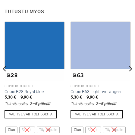
TUTUSTU MYÖS
COPIC IRTOTUSSIT
COPIC IRTOTUSSIT
Copic B28 Royal blue
Copic B63 Light hydrangea
Hintaluokka:
Hintaluokka:
5,30
€
–
9,90
€
5,30
€
–
9,90
€
5,30 €
5,30 €
Toimitusaika:
2–5 päivää
Toimitusaika:
2–5 päivää
-
-
9,90 €
9,90 €
VALITSE VAIHTOEHDOISTA
VALITSE VAIHTOEHDOISTA
Tällä
Tällä
tuotteella
tuotteella
Ciao
Sketch
Täyttöpullo
Ciao
Sketch
Täyttöpullo
on
on