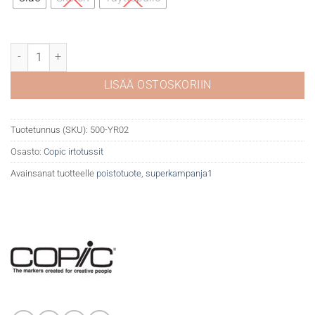
Copic YR02 Light orange määrä
LISÄÄ OSTOSKORIIN
Tuotetunnus (SKU):
500-YR02
Osasto:
Copic irtotussit
Avainsanat tuotteelle
poistotuote
,
superkampanja1