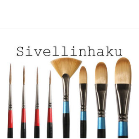
useampi
useampi
muunnelma.
muunnelma.
Voit
Voit
tehdä
tehdä
valinnat
valinnat
tuotteen
tuotteen
sivulla.
sivulla.