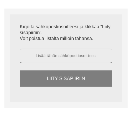
Kirjoita sähköpostiosoitteesi ja klikkaa “Liity
sisäpiiriin”.
Voit poistua listalta milloin tahansa.
LIITY SISÄPIIRIIN