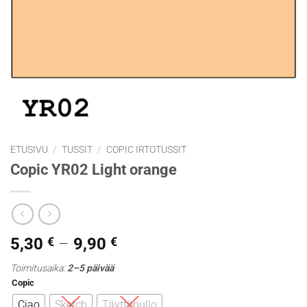
ETUSIVU
/
TUSSIT
/
COPIC IRTOTUSSIT
Copic YR02 Light orange
Hintaluokka:
5,30
€
–
9,90
€
5,30 €
Toimitusaika:
2–5 päivää
-
Copic
9,90 €
Ciao
Sketch
Täyttöpullo