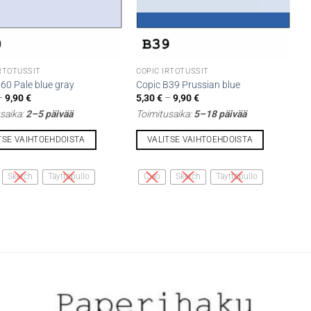
IRTOTUSSIT
COPIC IRTOTUSSIT
60 Pale blue gray
Copic B39 Prussian blue
Hintaluokka:
Hintaluokka:
–
9,90
€
5,30
€
–
9,90
€
5,30 €
5,30 €
saika:
2–5 päivää
Toimitusaika:
5–18 päivää
-
-
9,90 €
9,90 €
TSE VAIHTOEHDOISTA
VALITSE VAIHTOEHDOISTA
Tällä
lla
tuotteella
Sketch
Täyttöpullo
Ciao
Sketch
Täyttöpullo
on
i
useampi
lma.
muunnelma.
Voit
tehdä
t
valinnat
n
tuotteen
sivulla.