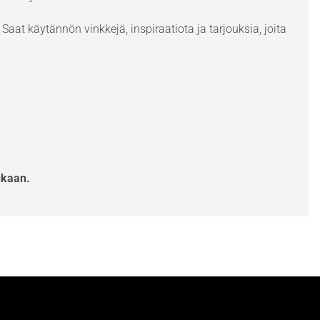
Saat käytännön vinkkejä, inspiraatiota ja tarjouksia, joita
ukaan.