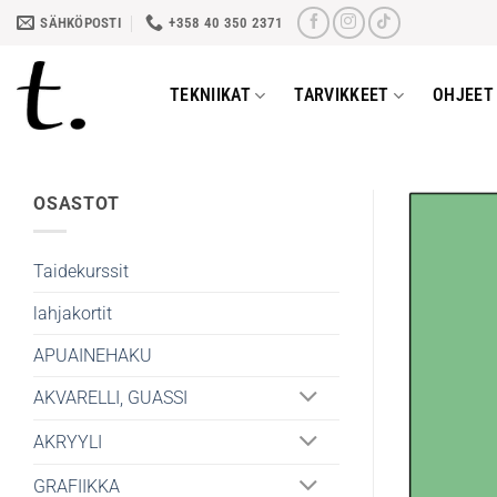
Skip
SÄHKÖPOSTI
+358 40 350 2371
to
content
TEKNIIKAT
TARVIKKEET
OHJEET 
OSASTOT
Taidekurssit
lahjakortit
APUAINEHAKU
AKVARELLI, GUASSI
AKRYYLI
GRAFIIKKA