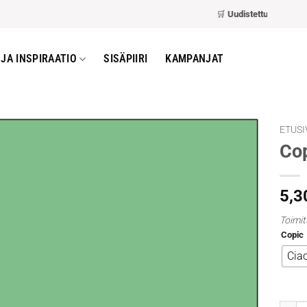
🛒
Uudistettu kassa
– nope
JA INSPIRAATIO
SISÄPIIRI
KAMPANJAT
ETUSI
Co
5,3
Toimit
Copic
Cia