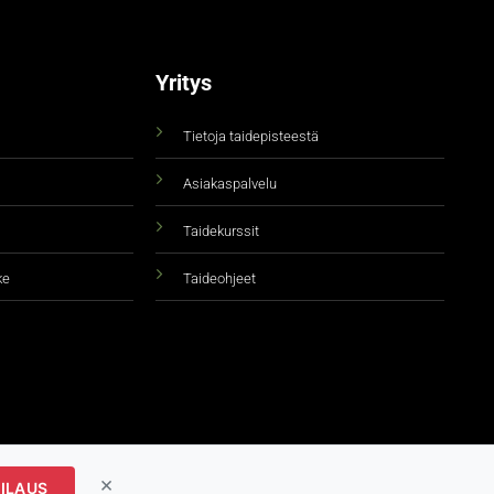
Yritys
Tietoja taidepisteestä
Asiakaspalvelu
Taidekurssit
ke
Taideohjeet
×
ILAUS