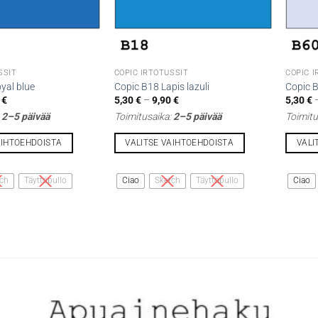
SSIT
COPIC IRTOTUSSIT
COPIC 
yal blue
Copic B18 Lapis lazuli
Copic B
Hintaluokka:
Hintaluokka:
0
€
5,30
€
–
9,90
€
5,30
€
5,30 €
5,30 €
:
2–5 päivää
Toimitusaika:
2–5 päivää
Toimitu
-
-
9,90 €
9,90 €
AIHTOEHDOISTA
VALITSE VAIHTOEHDOISTA
VALI
Tällä
Tällä
tuotteella
tuottee
ch
Täyttöpullo
Ciao
Sketch
Täyttöpullo
Ciao
on
on
useampi
useamp
muunnelma.
muunne
Voit
Voit
tehdä
tehdä
valinnat
valinna
tuotteen
tuottee
sivulla.
sivulla.