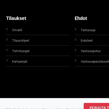
Tilaukset
Ehdot
Omatili
Tietosuoja
Tilausohjeet
Evästeet
Toimitusajat
Vastuurajoitus
Kampanjat
Vastuuvapauslause
PERUUTA T
Copyright 2026 ©
taidepiste.fi