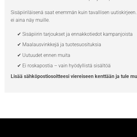
Sisäpiiriläisenä saat enemmän kuin tavallisen uutiskirjeen. 
ei aina näy muille.
✔ Sisäpiirin tarjoukset ja ennakkotiedot kampanjoista
✔ Maalausvinkkejä ja tuotesuosituksia
✔ Uutuudet ennen muita
✔ Ei roskapostia – vain hyödyllistä sisältöä
Lisää sähköpostiosoitteesi viereiseen kenttään ja tule m