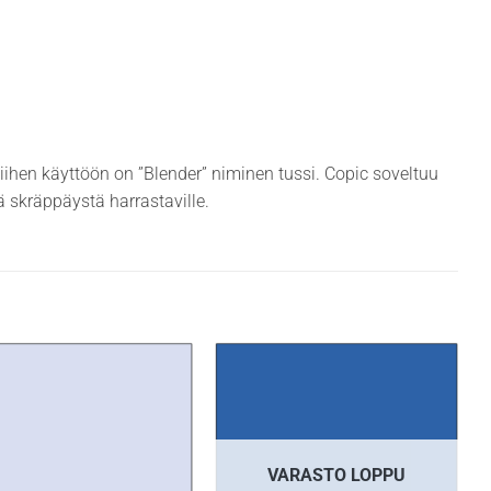
siihen käyttöön on ”Blender” niminen tussi. Copic soveltuu
ekä skräppäystä harrastaville.
VARASTO LOPPU