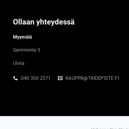
Ollaan yhteydessä
Myymälä
Sammontie 3
Ulvila
040 350 2371
KAUPPA@TAIDEPISTE.FI