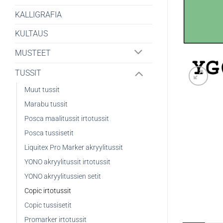
KALLIGRAFIA
KULTAUS
MUSTEET
TUSSIT
Muut tussit
Marabu tussit
Posca maalitussit irtotussit
Posca tussisetit
Liquitex Pro Marker akryylitussit
YONO akryylitussit irtotussit
YONO akryylitussien setit
Copic irtotussit
Copic tussisetit
Promarker irtotussit