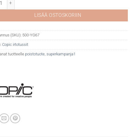
 YG67 Moss määrä
LISÄÄ OSTOSKORIIN
unnus (SKU):
500-YG67
:
Copic irtotussit
anat tuotteelle
poistotuote
,
superkampanja1