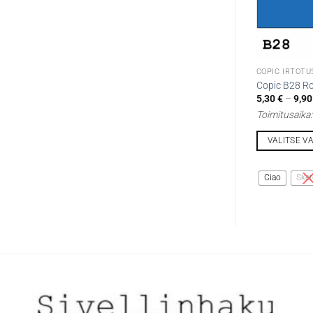
COPIC IRTOTU
Copic B28 Ro
5,30
€
–
9,9
Toimitusaika
VALITSE V
Tällä
tuotteella
Ciao
Sket
on
useampi
muunnelma.
Voit
tehdä
valinnat
tuotteen
sivulla.