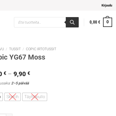
ampi ja helpompi maksaminen
Kirjaudu
Products
0,00
€
0
search
VU
/
TUSSIT
/
COPIC IRTOTUSSIT
pic YG67 Moss
Hintaluokka:
0
€
–
9,90
€
5,30 €
usaika:
2–5 päivää
-
9,90 €
o
Sketch
Täyttöpullo