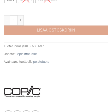
Copic R37 Carmine määrä
LISÄÄ OSTOSKORIIN
Tuotetunnus (SKU):
500-R37
Osasto:
Copic irtotussit
Avainsana tuotteelle
poistotuote