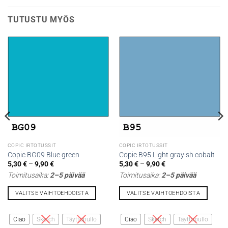
TUTUSTU MYÖS
COPIC IRTOTUSSIT
COPIC IRTOTUSSIT
Copic BG09 Blue green
Copic B95 Light grayish cobalt
Hintaluokka:
Hintaluokka:
5,30
€
–
9,90
€
5,30
€
–
9,90
€
5,30 €
5,30 €
Toimitusaika:
2–5 päivää
Toimitusaika:
2–5 päivää
-
-
9,90 €
9,90 €
VALITSE VAIHTOEHDOISTA
VALITSE VAIHTOEHDOISTA
Tällä
Tällä
tuotteella
tuotteella
Ciao
Sketch
Täyttöpullo
Ciao
Sketch
Täyttöpullo
on
on