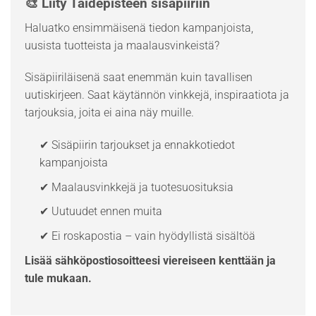
🎨 Liity Taidepisteen sisäpiiriin
Haluatko ensimmäisenä tiedon kampanjoista,
uusista tuotteista ja maalausvinkeistä?
Sisäpiiriläisenä saat enemmän kuin tavallisen
uutiskirjeen. Saat käytännön vinkkejä, inspiraatiota ja
tarjouksia, joita ei aina näy muille.
✔ Sisäpiirin tarjoukset ja ennakkotiedot
kampanjoista
✔ Maalausvinkkejä ja tuotesuosituksia
✔ Uutuudet ennen muita
✔ Ei roskapostia – vain hyödyllistä sisältöä
Lisää sähköpostiosoitteesi viereiseen kenttään ja
tule mukaan.