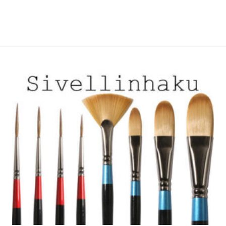
useampi
useampi
muunnelma.
muunnelma.
Voit
Voit
tehdä
tehdä
valinnat
valinnat
tuotteen
tuotteen
sivulla.
sivulla.