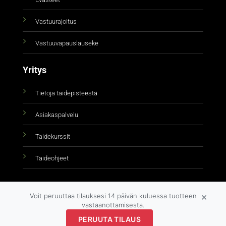
Vastuurajoitus
Vastuuvapauslauseke
Yritys
Tietoja taidepisteestä
Asiakaspalvelu
Taidekurssit
Taideohjeet
×
Voit peruuttaa tilauksesi 14 päivän kuluessa tuotteen
vastaanottamisesta.
PERUUTA TILAUS