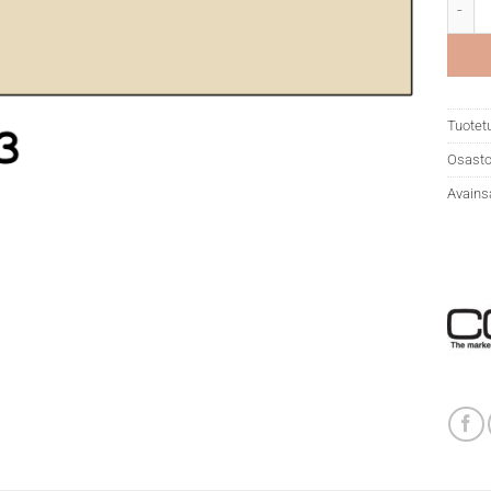
Copic 
Tuotet
Osasto
Avains