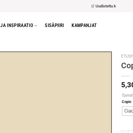
🛒
Uudistettu kassa
– nopeam
JA INSPIRAATIO
SISÄPIIRI
KAMPANJAT
ETUSI
Cop
5,3
Toimit
Copic
Cia