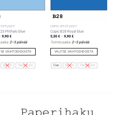
IRTOTUSSIT
COPIC IRTOTUSSIT
B23 Phthalo blue
Copic B28 Royal blue
Hintaluokka:
Hintaluokka:
–
9,90
€
5,30
€
–
9,90
€
5,30 €
5,30 €
saika:
2–5 päivää
Toimitusaika:
2–5 päivää
-
-
9,90 €
9,90 €
TSE VAIHTOEHDOISTA
VALITSE VAIHTOEHDOISTA
Tällä
lla
tuotteella
Sketch
Täyttöpullo
Ciao
Sketch
Täyttöpullo
on
i
useampi
lma.
muunnelma.
Voit
tehdä
t
valinnat
n
tuotteen
sivulla.