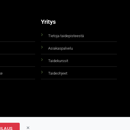
Yritys
Tietoja taidepisteestä
Asiakaspalvelu
Taidekurssit
ke
Taideohjeet
×
ILAUS