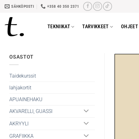
Skip
SÄHKÖPOSTI
+358 40 350 2371
to
content
TEKNIIKAT
TARVIKKEET
OHJEET 
OSASTOT
Taidekurssit
lahjakortit
APUAINEHAKU
AKVARELLI, GUASSI
AKRYYLI
GRAFIIKKA