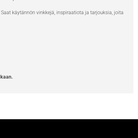
Saat käytännön vinkkejä, inspiraatiota ja tarjouksia, joita
ukaan.