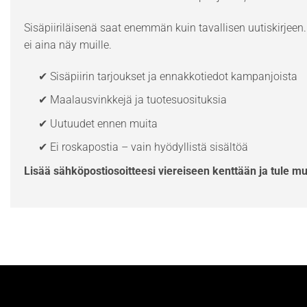
Sisäpiiriläisenä saat enemmän kuin tavallisen uutiskirjeen. 
ei aina näy muille.
✔ Sisäpiirin tarjoukset ja ennakkotiedot kampanjoista
✔ Maalausvinkkejä ja tuotesuosituksia
✔ Uutuudet ennen muita
✔ Ei roskapostia – vain hyödyllistä sisältöä
Lisää sähköpostiosoitteesi viereiseen kenttään ja tule m