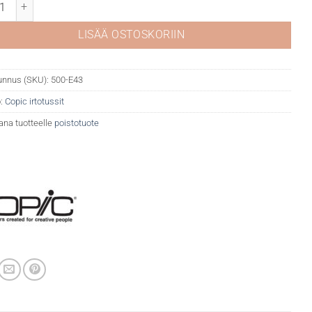
E43 Dull ivory määrä
LISÄÄ OSTOSKORIIN
unnus (SKU):
500-E43
:
Copic irtotussit
ana tuotteelle
poistotuote