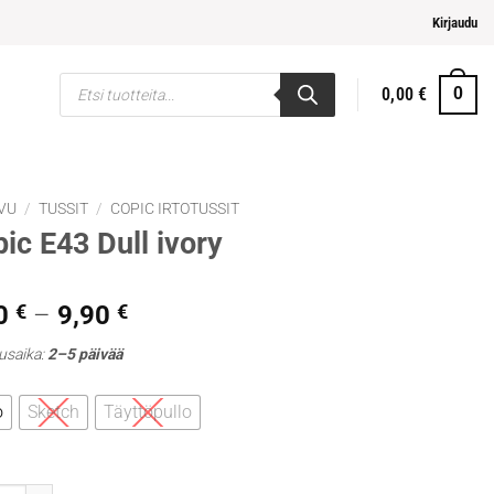
pi ja helpompi maksaminen
Kirjaudu
Products
0,00
€
0
search
VU
/
TUSSIT
/
COPIC IRTOTUSSIT
ic E43 Dull ivory
Hintaluokka:
0
€
–
9,90
€
5,30 €
usaika:
2–5 päivää
-
9,90 €
o
Sketch
Täyttöpullo