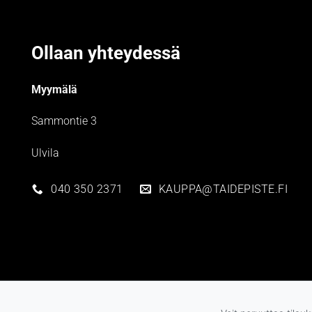
Ollaan yhteydessä
Myymälä
Sammontie 3
Ulvila
040 350 2371
KAUPPA@TAIDEPISTE.FI