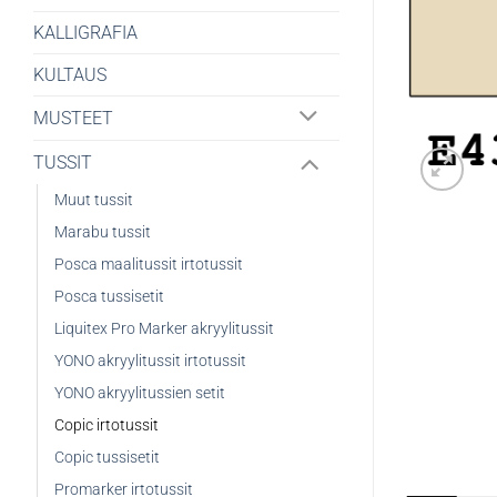
KALLIGRAFIA
KULTAUS
MUSTEET
TUSSIT
Muut tussit
Marabu tussit
Posca maalitussit irtotussit
Posca tussisetit
Liquitex Pro Marker akryylitussit
YONO akryylitussit irtotussit
YONO akryylitussien setit
Copic irtotussit
Copic tussisetit
Promarker irtotussit