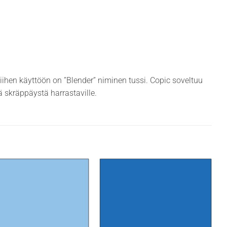
siihen käyttöön on ”Blender” niminen tussi. Copic soveltuu
ekä skräppäystä harrastaville.