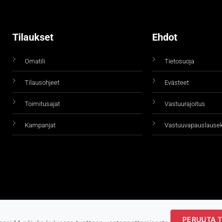
Tilaukset
Ehdot
Omatili
Tietosuoja
Tilausohjeet
Evästeet
Toimitusajat
Vastuurajoitus
Kampanjat
Vastuuvapauslause
PERUUTA T
Copyright 2026 ©
taidepiste.fi