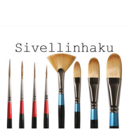
useampi
useampi
muunnelma.
muunnelma.
Voit
Voit
tehdä
tehdä
valinnat
valinnat
tuotteen
tuotteen
sivulla.
sivulla.