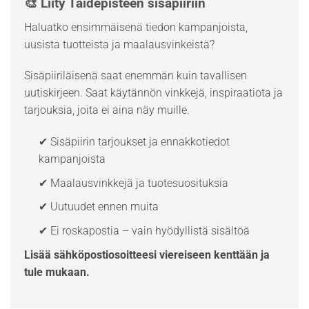
🎨 Liity Taidepisteen sisäpiiriin
Haluatko ensimmäisenä tiedon kampanjoista,
uusista tuotteista ja maalausvinkeistä?
Sisäpiiriläisenä saat enemmän kuin tavallisen
uutiskirjeen. Saat käytännön vinkkejä, inspiraatiota ja
tarjouksia, joita ei aina näy muille.
✔ Sisäpiirin tarjoukset ja ennakkotiedot
kampanjoista
✔ Maalausvinkkejä ja tuotesuosituksia
✔ Uutuudet ennen muita
✔ Ei roskapostia – vain hyödyllistä sisältöä
Lisää sähköpostiosoitteesi viereiseen kenttään ja
tule mukaan.