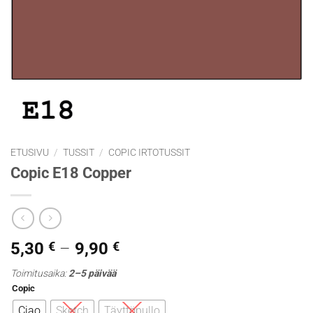
ETUSIVU
/
TUSSIT
/
COPIC IRTOTUSSIT
Copic E18 Copper
Hintaluokka:
5,30
€
–
9,90
€
5,30 €
Toimitusaika:
2–5 päivää
-
Copic
9,90 €
Ciao
Sketch
Täyttöpullo