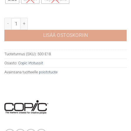
Copic E18 Copper määrä
LISÄÄ OSTOSKORIIN
Tuotetunnus (SKU):
500-E18
Osasto:
Copic irtotussit
Avainsana tuotteelle
poistotuote