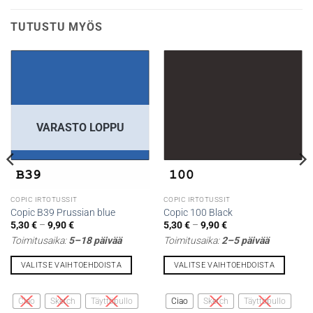
TUTUSTU MYÖS
VARASTO LOPPU
COPIC IRTOTUSSIT
COPIC IRTOTUSSIT
Copic B39 Prussian blue
Copic 100 Black
Hintaluokka:
Hintaluokka:
5,30
€
–
9,90
€
5,30
€
–
9,90
€
5,30 €
5,30 €
Toimitusaika:
5–18 päivää
Toimitusaika:
2–5 päivää
-
-
9,90 €
9,90 €
VALITSE VAIHTOEHDOISTA
VALITSE VAIHTOEHDOISTA
Tällä
Tällä
tuotteella
tuotteella
Ciao
Sketch
Täyttöpullo
Ciao
Sketch
Täyttöpullo
on
on