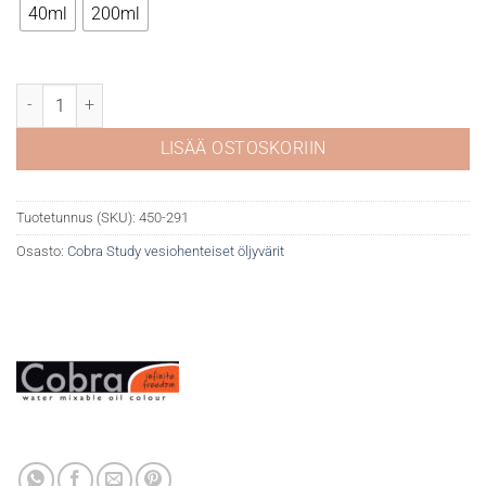
40ml
200ml
Cobra Study 291 Titanium Buff määrä
LISÄÄ OSTOSKORIIN
Tuotetunnus (SKU):
450-291
Osasto:
Cobra Study vesiohenteiset öljyvärit