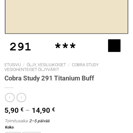
ETUSIVU
/
ÖLJY, VESILIUKOISET
/
COBRA STUDY
VESIOHENTEISET ÖLJYVÄRIT
Cobra Study 291 Titanium Buff
Hintaluokka:
5,90
€
–
14,90
€
5,90 €
Toimitusaika:
2–5 päivää
-
Koko
14,90 €