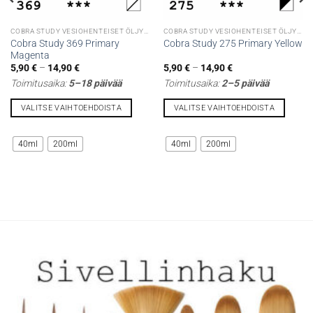
COBRA STUDY VESIOHENTEISET ÖLJYVÄRIT
COBRA STUDY VESIOHENTEISET ÖLJYVÄRIT
Cobra Study 369 Primary
Cobra Study 275 Primary Yellow
Magenta
Hintaluokka:
Hintaluokka:
5,90
€
–
14,90
€
5,90
€
–
14,90
€
5,90 €
5,90 €
Toimitusaika:
5–18 päivää
Toimitusaika:
2–5 päivää
-
-
14,90 €
14,90 €
VALITSE VAIHTOEHDOISTA
VALITSE VAIHTOEHDOISTA
Tällä
Tällä
tuotteella
tuotteella
40ml
200ml
40ml
200ml
on
on
useampi
useampi
muunnelma.
muunnelma.
Voit
Voit
tehdä
tehdä
valinnat
valinnat
tuotteen
tuotteen
sivulla.
sivulla.