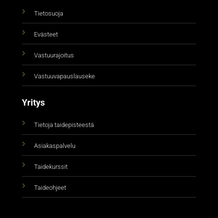
Tietosuoja
Evästeet
Vastuurajoitus
Vastuuvapauslauseke
Yritys
Tietoja taidepisteestä
Asiakaspalvelu
Taidekurssit
Taideohjeet