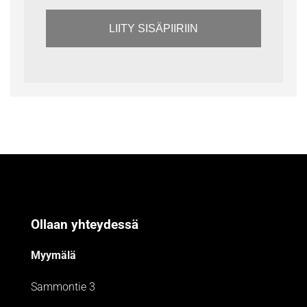
LIITY SISÄPIIRIIN
Ollaan yhteydessä
Myymälä
Sammontie 3