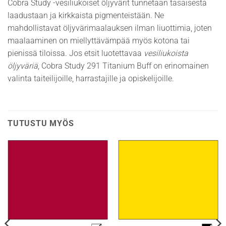
Cobra Study -vesiliukoiset öljyvärit tunnetaan tasaisesta
laadustaan ja kirkkaista pigmenteistään. Ne
mahdollistavat öljyvärimaalauksen ilman liuottimia, joten
maalaaminen on miellyttävämpää myös kotona tai
pienissä tiloissa. Jos etsit luotettavaa
vesiliukoista
öljyväriä
, Cobra Study 291 Titanium Buff on erinomainen
valinta taiteilijoille, harrastajille ja opiskelijoille.
TUTUSTU MYÖS