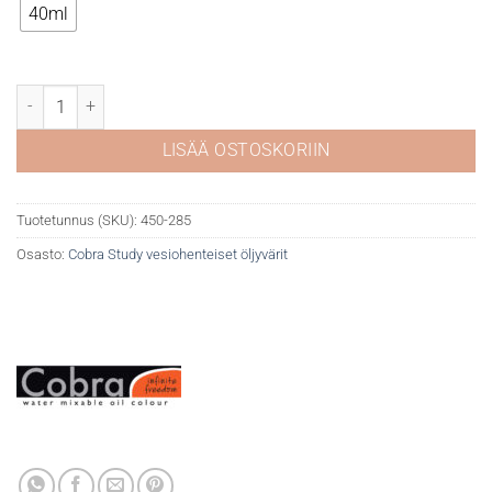
40ml
Cobra Study 285 Permanent Yellow deep määrä
LISÄÄ OSTOSKORIIN
Tuotetunnus (SKU):
450-285
Osasto:
Cobra Study vesiohenteiset öljyvärit