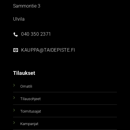
Sammontie 3
Ulvila
040 350 2371
KAUPPA@TAIDEPISTE.FI
Tilaukset
Omatili
Tilausohjeet
Toimitusajat
Kampanjat