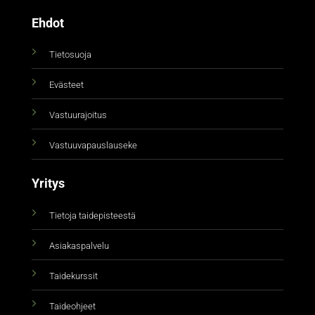
Ehdot
Tietosuoja
Evästeet
Vastuurajoitus
Vastuuvapauslauseke
Yritys
Tietoja taidepisteestä
Asiakaspalvelu
Taidekurssit
Taideohjeet