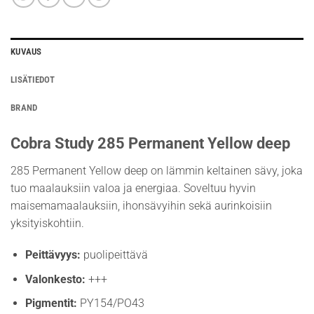
KUVAUS
LISÄTIEDOT
BRAND
Cobra Study 285 Permanent Yellow deep
285 Permanent Yellow deep on lämmin keltainen sävy, joka
tuo maalauksiin valoa ja energiaa. Soveltuu hyvin
maisemamaalauksiin, ihonsävyihin sekä aurinkoisiin
yksityiskohtiin.
Peittävyys:
puolipeittävä
Valonkesto:
+++
Pigmentit:
PY154/PO43