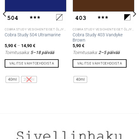
COBRA STUDY VESIOHENTEISET ÖLJYVÄRIT
COBRA STUDY VESIOHENTEISET ÖLJYVÄRIT
Cobra Study 403 Vandyke
Cobra Study 504 Ultramarine
Brown
Hintaluokka:
5,90
€
–
14,90
€
5,90
€
5,90 €
Toimitusaika:
5–18 päivää
Toimitusaika:
2–5 päivää
-
14,90 €
VALITSE VAIHTOEHDOISTA
VALITSE VAIHTOEHDOISTA
Tällä
Tällä
tuotteella
tuotteella
40ml
200ml
40ml
on
on
useampi
useampi
muunnelma.
muunnelma.
Voit
Voit
tehdä
tehdä
valinnat
valinnat
tuotteen
tuotteen
sivulla.
sivulla.