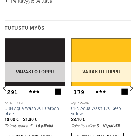
Peittävyys: peittävä
TUTUSTU MYÖS
VARASTO LOPPU
VARASTO LOPPU
AQUA WASH
AQUA WASH
CBN Aqua Wash 291 Carbon
CBN Aqua Wash 179 Deep
black
yellow
Hintaluokka:
18,00
€
–
31,30
€
23,10
€
18,00 €
Toimitusaika:
5–18 päivää
Toimitusaika:
5–18 päivää
-
31,30 €