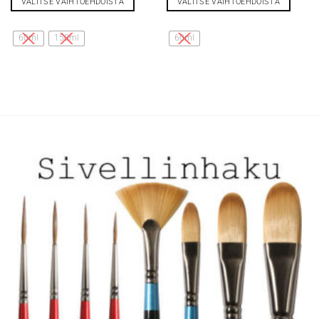
VALITSE VAIHTOEHDOISTA
VALITSE VAIHTOEHDOISTA
Tällä
Tällä
tuotteella
tuotteella
60ml
150ml
60ml
on
on
useampi
useampi
muunnelma.
muunnelma.
Voit
Voit
tehdä
tehdä
valinnat
valinnat
tuotteen
tuotteen
sivulla.
sivulla.