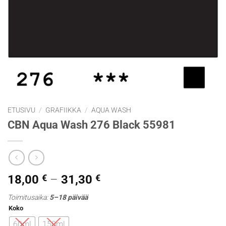
ETUSIVU
/
GRAFIIKKA
/
AQUA WASH
CBN Aqua Wash 276 Black 55981
Hintaluokka:
18,00
€
–
31,30
€
18,00 €
Toimitusaika:
5–18 päivää
-
Koko
31,30 €
60ml
150ml