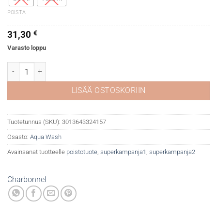
POISTA
31,30
€
Varasto loppu
CBN Aqua Wash 276 Black 55981 määrä
LISÄÄ OSTOSKORIIN
Tuotetunnus (SKU):
3013643324157
Osasto:
Aqua Wash
Avainsanat tuotteelle
poistotuote
,
superkampanja1
,
superkampanja2
Charbonnel