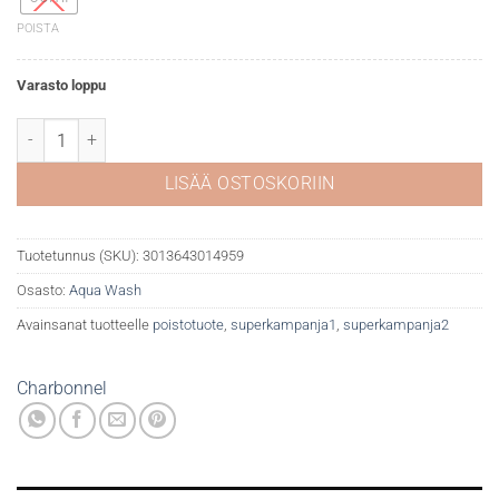
POISTA
Varasto loppu
CBN Aqua Wash 043 Ultramarine määrä
LISÄÄ OSTOSKORIIN
Tuotetunnus (SKU):
3013643014959
Osasto:
Aqua Wash
Avainsanat tuotteelle
poistotuote
,
superkampanja1
,
superkampanja2
Charbonnel