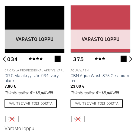
VARASTO LOPPU
VARASTO LOPPU
DR CRYLA PROFESSIONAL AKRYYLIVÄRIT
AQUA WASH
DR Cryla akryyliväri 034 Ivory
CBN Aqua Wash 375 Geranium
black
red
7,80
€
23,00
€
Toimitusaika:
5–18 päivää
Toimitusaika:
5–18 päivää
VALITSE VAIHTOEHDOISTA
VALITSE VAIHTOEHDOISTA
Tällä
Tällä
tuotteella
tuotteella
75ml
60ml
on
on
Varasto loppu
useampi
useampi