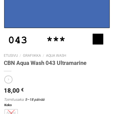
ETUSIVU
/
GRAFIIKKA
/
AQUA WASH
CBN Aqua Wash 043 Ultramarine
18,00
€
Toimitusaika:
5–18 päivää
Koko
60ml