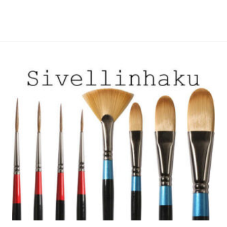
muunnelma.
muunnelma.
Voit
Voit
tehdä
tehdä
valinnat
valinnat
tuotteen
tuotteen
sivulla.
sivulla.