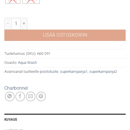
CBN Aqua Wash 291 Carbon black määrä
LISÄÄ OSTOSKORIIN
Tuotetunnus (SKU):
660-291
Osasto:
Aqua Wash
Avainsanat tuotteelle
poistotuote
,
superkampanja1
,
superkampanja2
Charbonnel
KUVAUS