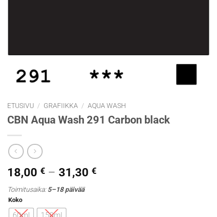
ETUSIVU
/
GRAFIIKKA
/
AQUA WASH
CBN Aqua Wash 291 Carbon black
Hintaluokka:
18,00
€
–
31,30
€
18,00 €
Toimitusaika:
5–18 päivää
-
Koko
31,30 €
60ml
150ml