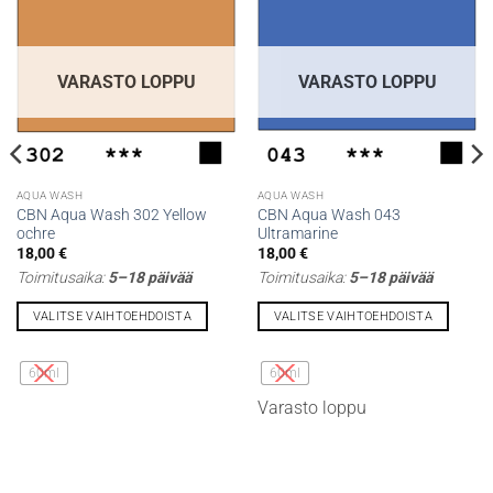
VARASTO LOPPU
VARASTO LOPPU
AQUA WASH
AQUA WASH
CBN Aqua Wash 302 Yellow
CBN Aqua Wash 043
ochre
Ultramarine
18,00
€
18,00
€
Toimitusaika:
5–18 päivää
Toimitusaika:
5–18 päivää
VALITSE VAIHTOEHDOISTA
VALITSE VAIHTOEHDOISTA
Tällä
Tällä
tuotteella
tuotteella
60ml
60ml
on
on
Varasto loppu
useampi
useampi
muunnelma.
muunnelma.
Voit
Voit
tehdä
tehdä