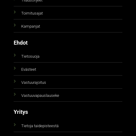
Tilausohjeet
Toimitusajat
Kampanjat
Ehdot
Tietosuoja
Evästeet
Vastuurajoitus
Vastuuvapauslauseke
Yritys
Tietoja taidepisteestä