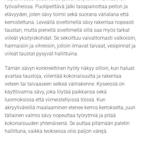
työvaiheissa. Puolipeittävä jälki tasapainottaa peiton ja
elävyyden, joten sävy toimii sekä suorana värialana että
kerrostettuna. Leveällä siveltimellä sävy rakentaa nopeasti
taustan, mutta pienellä siveltimellä sillä saa myös tarkat
viileät yksityiskohdat. Se sekoittuu vaivattomasti valkoisiin,
harmaisiin ja vihreisiin, jolloin ilmavat taivaat, vesipinnat ja
viileät taustat pysyvät hallittuina.
Tämän sävyn konkreettinen hyöty näkyy silloin, kun haluat
avartaa taustoja, viilentää kokonaisuutta ja rakentaa
veteen tai taivaaseen selkeä värirakenne. Kyseessä on
käyttövarma sävy, joka löytää paikkansa sekä
luonnoksissa että viimeistellyissä töissä. Kun
akryyliväreillä maalaaminen etenee kerros kerrokselta, juuri
tällainen valmis sävy nopeuttaa työrytmiä ja pitää
kokonaisuuden yhtenäisenä. Se auttaa pitämään paletin
hallittuna, vaikka teoksessa olisi paljon värejä.