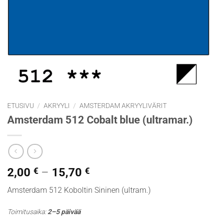
ETUSIVU
/
AKRYYLI
/
AMSTERDAM AKRYYLIVÄRIT
Amsterdam 512 Cobalt blue (ultramar.)
Hintaluokka:
2,00
€
–
15,70
€
2,00 €
Amsterdam 512 Koboltin Sininen (ultram.)
-
15,70 €
Toimitusaika:
2–5 päivää