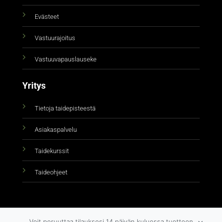
Evästeet
Vastuurajoitus
Vastuuvapauslauseke
Yritys
Tietoja taidepisteestä
Asiakaspalvelu
Taidekurssit
Taideohjeet
Voit peruuttaa tilauksesi 14 päivän kuluessa tuotteen