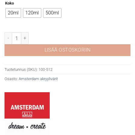
Koko
20ml
120ml
500ml
Amsterdam 512 Cobalt blue (ultramar.) määrä
LISÄÄ OSTOSKORIIN
Tuotetunnus (SKU):
100-512
Osasto:
Amsterdam akryylivärit