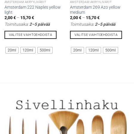
AMSTERDAM AKRYYLIVÄRIT
AMSTERDAM AKRYYLIVÄRIT
Amsterdam 222 Naples yellow
Amsterdam 269 Azo yellow
light
medium
Hintaluokka:
Hintaluokka:
2,00
€
–
15,70
€
2,00
€
–
15,70
€
2,00 €
2,00 €
Toimitusaika:
2–5 päivää
Toimitusaika:
2–5 päivää
-
-
15,70 €
15,70 €
VALITSE VAIHTOEHDOISTA
VALITSE VAIHTOEHDOISTA
Tällä
Tällä
tuotteella
tuotteella
20ml
120ml
500ml
20ml
120ml
500ml
on
on
useampi
useampi
muunnelma.
muunnelma.
Voit
Voit
tehdä
tehdä
valinnat
valinnat
tuotteen
tuotteen
sivulla.
sivulla.