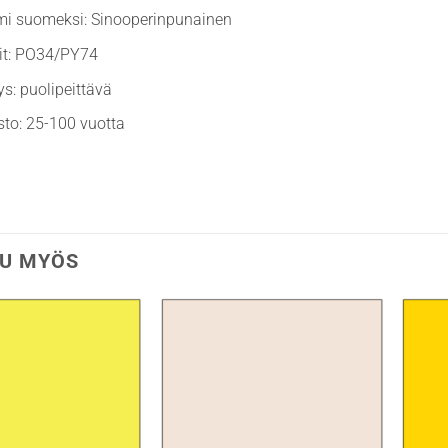
mi suomeksi: Sinooperinpunainen
it: PO34/PY74
ys: puolipeittävä
sto: 25-100 vuotta
U MYÖS