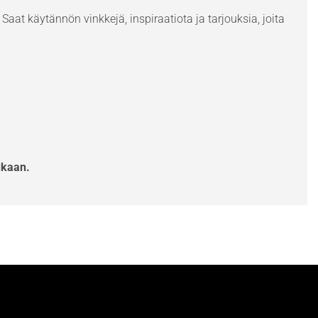
Saat käytännön vinkkejä, inspiraatiota ja tarjouksia, joita
ukaan.