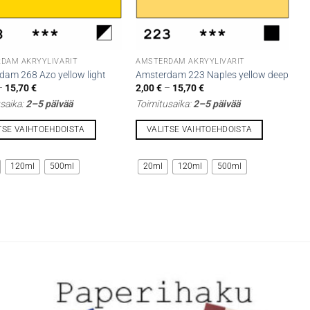
DAM AKRYYLIVÄRIT
AMSTERDAM AKRYYLIVÄRIT
dam 268 Azo yellow light
Amsterdam 223 Naples yellow deep
Hintaluokka:
Hintaluokka:
–
15,70
€
2,00
€
–
15,70
€
2,00 €
2,00 €
saika:
2–5 päivää
Toimitusaika:
2–5 päivää
-
-
15,70 €
15,70 €
TSE VAIHTOEHDOISTA
VALITSE VAIHTOEHDOISTA
Tällä
lla
tuotteella
120ml
500ml
20ml
120ml
500ml
on
i
useampi
lma.
muunnelma.
Voit
tehdä
t
valinnat
n
tuotteen
sivulla.