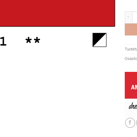
Amste
Tuotet
Osasto