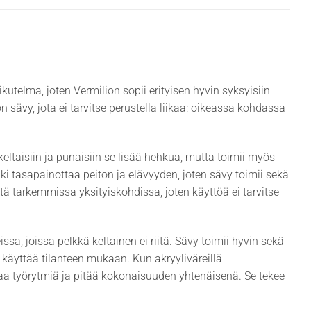
elma, joten Vermilion sopii erityisen hyvin syksyisiin
n sävy, jota ei tarvitse perustella liikaa: oikeassa kohdassa
eltaisiin ja punaisiin se lisää hehkua, mutta toimii myös
lki tasapainottaa peiton ja elävyyden, joten sävy toimii sekä
että tarkemmissa yksityiskohdissa, joten käyttöä ei tarvitse
issa, joissa pelkkä keltainen ei riitä. Sävy toimii hyvin sekä
 käyttää tilanteen mukaan. Kun akryyliväreillä
taa työrytmiä ja pitää kokonaisuuden yhtenäisenä. Se tekee