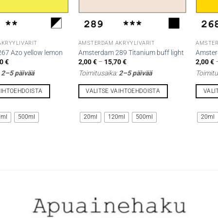
KRYYLIVÄRIT
AMSTERDAM AKRYYLIVÄRIT
AMSTER
67 Azo yellow lemon
Amsterdam 289 Titanium buff light
Amster
Hintaluokka:
Hintaluokka:
70
€
2,00
€
–
15,70
€
2,00
€
2,00 €
2,00 €
:
2–5 päivää
Toimitusaika:
2–5 päivää
Toimitu
-
-
15,70 €
15,70 €
AIHTOEHDOISTA
VALITSE VAIHTOEHDOISTA
VALI
Tällä
Tällä
tuotteella
tuottee
0ml
500ml
20ml
120ml
500ml
20ml
on
on
useampi
useamp
muunnelma.
muunne
Voit
Voit
tehdä
tehdä
valinnat
valinna
tuotteen
tuottee
sivulla.
sivulla.