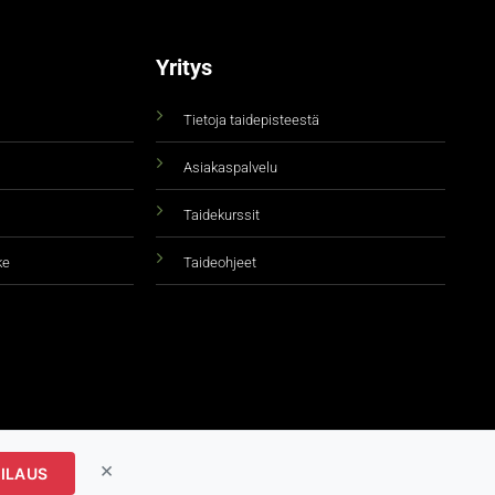
Yritys
Tietoja taidepisteestä
Asiakaspalvelu
Taidekurssit
ke
Taideohjeet
×
ILAUS