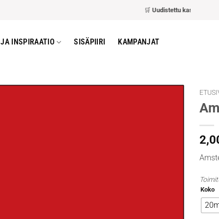
🛒
Uudistettu kassa
– nopeampi
JA INSPIRAATIO
SISÄPIIRI
KAMPANJAT
ETUSI
Am
2,0
Amste
Toimit
Koko
20m