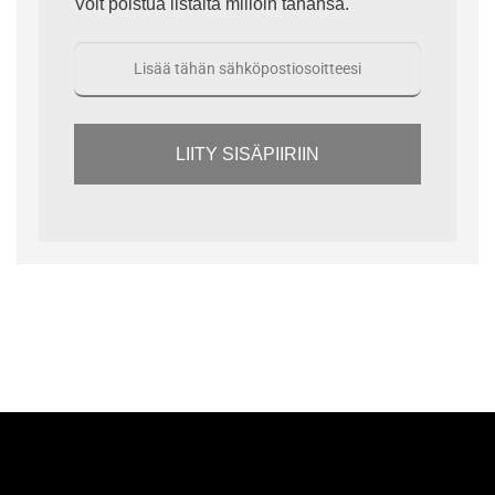
Voit poistua listalta milloin tahansa.
LIITY SISÄPIIRIIN