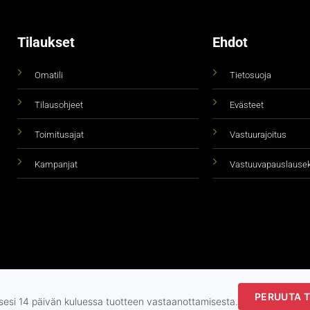
Tilaukset
Ehdot
Omatili
Tietosuoja
Tilausohjeet
Evästeet
Toimitusajat
Vastuurajoitus
Kampanjat
Vastuuvapauslause
PERUUTA T
Copyright 2026 ©
taidepiste.fi
ksesi 14 päivän kuluessa tuotteen vastaanottamisesta.