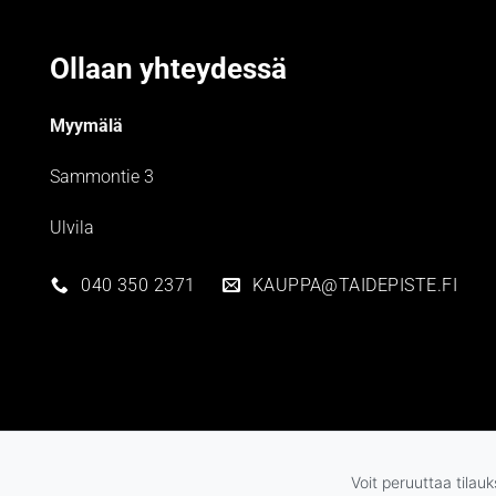
Ollaan yhteydessä
Myymälä
Sammontie 3
Ulvila
040 350 2371
KAUPPA@TAIDEPISTE.FI
Voit peruuttaa tilau