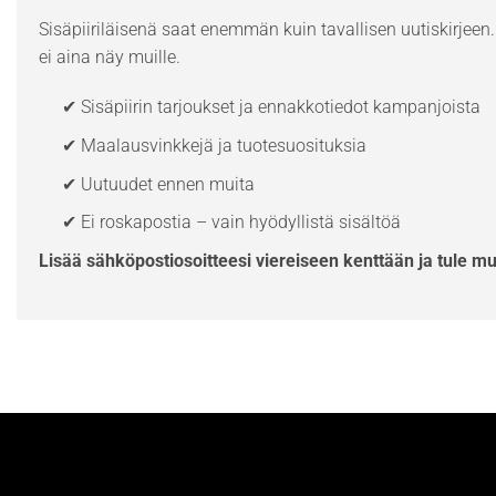
Sisäpiiriläisenä saat enemmän kuin tavallisen uutiskirjeen. 
ei aina näy muille.
✔ Sisäpiirin tarjoukset ja ennakkotiedot kampanjoista
✔ Maalausvinkkejä ja tuotesuosituksia
✔ Uutuudet ennen muita
✔ Ei roskapostia – vain hyödyllistä sisältöä
Lisää sähköpostiosoitteesi viereiseen kenttään ja tule m