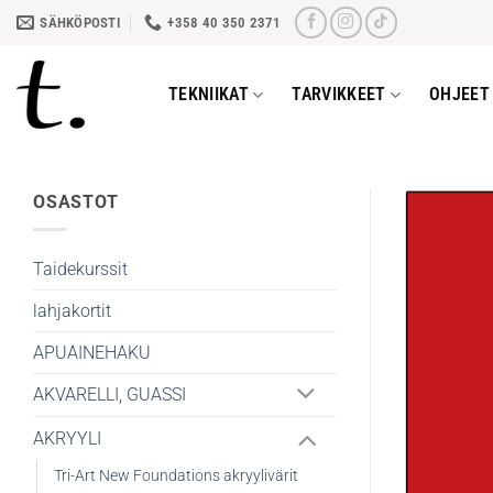
Skip
SÄHKÖPOSTI
+358 40 350 2371
to
content
TEKNIIKAT
TARVIKKEET
OHJEET 
OSASTOT
Taidekurssit
lahjakortit
APUAINEHAKU
AKVARELLI, GUASSI
AKRYYLI
Tri-Art New Foundations akryylivärit