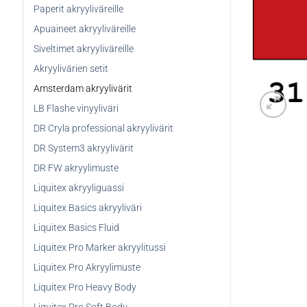
Paperit akryyliväreille
Apuaineet akryyliväreille
Siveltimet akryyliväreille
Akryylivärien setit
Amsterdam akryylivärit
LB Flashe vinyyliväri
DR Cryla professional akryylivärit
DR System3 akryylivärit
DR FW akryylimuste
Liquitex akryyliguassi
Liquitex Basics akryyliväri
Liquitex Basics Fluid
Liquitex Pro Marker akryylitussi
Liquitex Pro Akryylimuste
Liquitex Pro Heavy Body