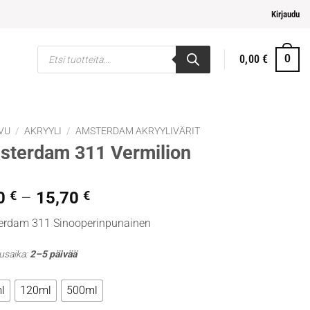
 ja helpompi maksaminen
Kirjaudu
Products
0,00
€
0
search
VU
/
AKRYYLI
/
AMSTERDAM AKRYYLIVÄRIT
sterdam 311 Vermilion
Hintaluokka:
0
€
–
15,70
€
2,00 €
rdam 311 Sinooperinpunainen
-
15,70 €
usaika:
2–5 päivää
l
120ml
500ml