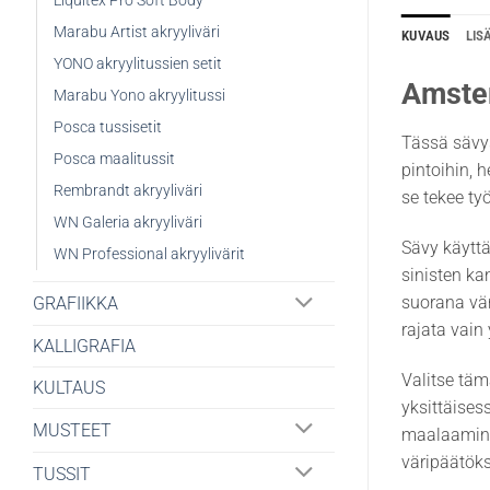
Liquitex Pro Soft Body
Marabu Artist akryyliväri
KUVAUS
LIS
YONO akryylitussien setit
Amste
Marabu Yono akryylitussi
Posca tussisetit
Tässä sävys
Posca maalitussit
pintoihin, 
Rembrandt akryyliväri
se tekee ty
WN Galeria akryyliväri
Sävy käyttä
WN Professional akryylivärit
sinisten ka
suorana vär
GRAFIIKKA
rajata vain
KALLIGRAFIA
Valitse tämä
KULTAUS
yksittäises
MUSTEET
maalaaminen
väripäätök
TUSSIT