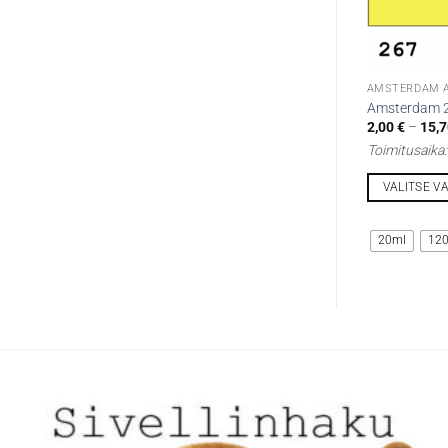
AMSTERDAM A
Amsterdam 2
2,00
€
–
15,
Toimitusaika
VALITSE V
Tällä
tuotteella
20ml
12
on
useampi
muunnelma.
Voit
tehdä
valinnat
tuotteen
sivulla.