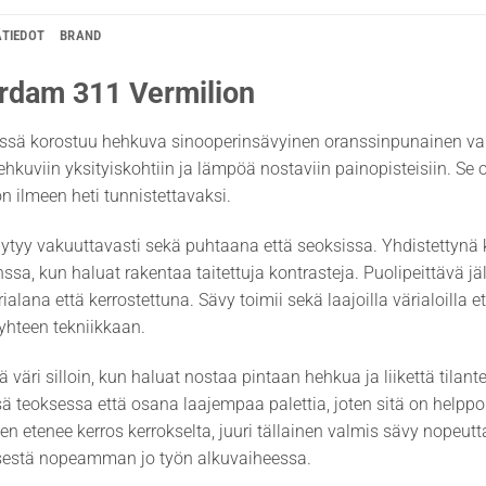
ÄTIEDOT
BRAND
rdam 311 Vermilion
sä korostuu hehkuva sinooperinsävyinen oranssinpunainen vaikut
hehkuviin yksityiskohtiin ja lämpöä nostaviin painopisteisiin. Se o
ön ilmeen heti tunnistettavaksi.
ytyy vakuuttavasti sekä puhtaana että seoksissa. Yhdistettynä k
nssa, kun haluat rakentaa taitettuja kontrasteja. Puolipeittävä jä
ialana että kerrostettuna. Sävy toimii sekä laajoilla värialoilla 
 yhteen tekniikkaan.
 väri silloin, kun haluat nostaa pintaan hehkua ja liikettä tilante
sä teoksessa että osana laajempaa palettia, joten sitä on helppo
 etenee kerros kerrokselta, juuri tällainen valmis sävy nopeut
sestä nopeamman jo työn alkuvaiheessa.