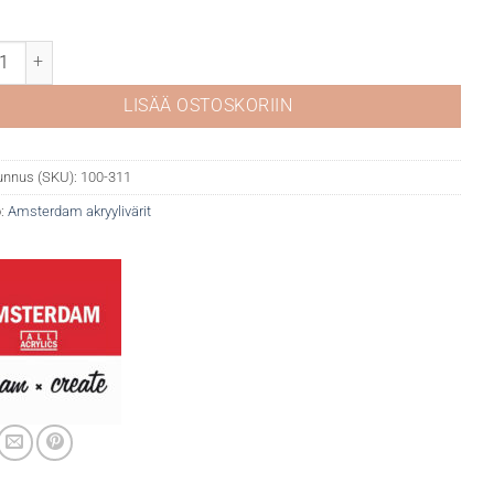
rdam 311 Vermilion määrä
LISÄÄ OSTOSKORIIN
unnus (SKU):
100-311
:
Amsterdam akryylivärit