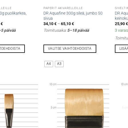
LLEILLE
PAPERIT AKVARELLEILLE
SIVELTI
0g puolikarkea,
DR Aquafine 300g sileä, jumbo 50
DR Aqua
sivua
keinoku
Hintaluokka:
Hintaluokka:
0
€
34,10
€
–
65,10
€
25,90
€
34,10 €
34,10 €
5 päivää
Toimitusaika:
5–18 päivää
3 varas
-
-
65,10 €
65,10 €
Toimitu
HTOEHDOISTA
VALITSE VAIHTOEHDOISTA
LISÄ
Tällä
tuotteella
A4
A3
on
useampi
muunnelma.
Voit
tehdä
valinnat
tuotteen
sivulla.