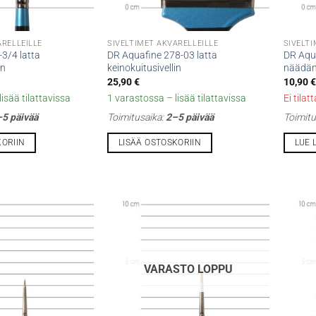
ARELLEILLE
SIVELTIMET AKVARELLEILLE
SIVELTI
3/4 latta
DR Aquafine 278-03 latta
DR Aqu
in
keinokuitusivellin
näädänk
25,90
€
10,90
€
isää tilattavissa
1 varastossa – lisää tilattavissa
Ei tilat
5 päivää
Toimitusaika:
2–5 päivää
Toimitu
KORIIN
LISÄÄ OSTOSKORIIN
LUE 
VARASTO LOPPU