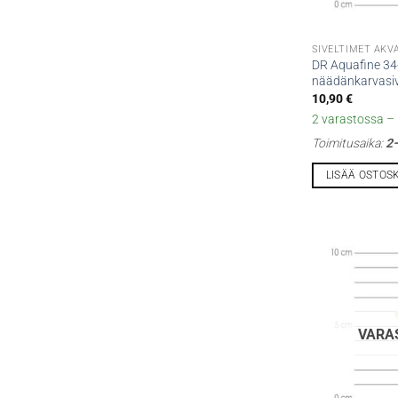
SIVELTIMET AKV
DR Aquafine 34
näädänkarvasiv
10,90
€
2 varastossa – l
Toimitusaika:
2–
LISÄÄ OSTOS
VARA