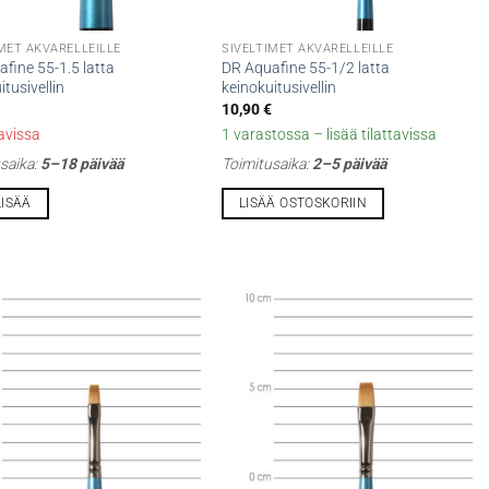
MET AKVARELLEILLE
SIVELTIMET AKVARELLEILLE
fine 55-1.5 latta
DR Aquafine 55-1/2 latta
itusivellin
keinokuitusivellin
10,90
€
tavissa
1 varastossa – lisää tilattavissa
saika:
5–18 päivää
Toimitusaika:
2–5 päivää
LISÄÄ
LISÄÄ OSTOSKORIIN