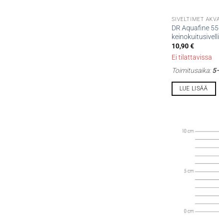
SIVELTIMET AKV
DR Aquafine 55-
keinokuitusivell
10,90
€
Ei tilattavissa
Toimitusaika:
5–
LUE LISÄÄ