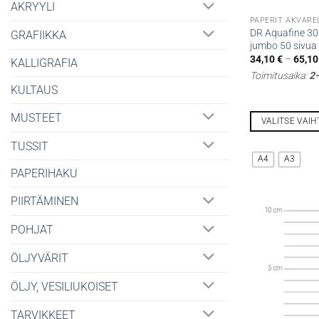
AKRYYLI
PAPERIT AKVARE
DR Aquafine 30
GRAFIIKKA
jumbo 50 sivua
34,10
€
–
65,1
KALLIGRAFIA
Toimitusaika:
2–
KULTAUS
MUSTEET
VALITSE VAI
Tällä
TUSSIT
tuotteella
A4
A3
on
PAPERIHAKU
useampi
PIIRTÄMINEN
muunnelma.
Voit
POHJAT
tehdä
valinnat
ÖLJYVÄRIT
tuotteen
ÖLJY, VESILIUKOISET
sivulla.
TARVIKKEET