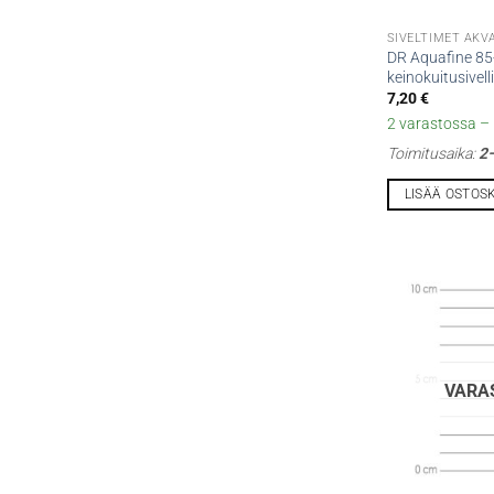
SIVELTIMET AKV
DR Aquafine 85
keinokuitusivell
7,20
€
2 varastossa – l
Toimitusaika:
2–
LISÄÄ OSTOS
VARA