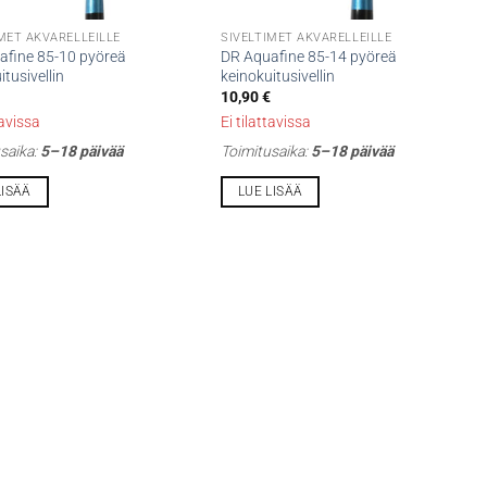
MET AKVARELLEILLE
SIVELTIMET AKVARELLEILLE
afine 85-10 pyöreä
DR Aquafine 85-14 pyöreä
itusivellin
keinokuitusivellin
10,90
€
tavissa
Ei tilattavissa
saika:
5–18 päivää
Toimitusaika:
5–18 päivää
LISÄÄ
LUE LISÄÄ