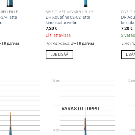
ARELLEILLE
SIVELTIMET AKVARELLEILLE
SIVELTI
3/4 latta
DR Aquafine 62-02 latta
DR Aqua
in
keinokuitusivellin
keinoku
7,20
€
7,20
€
Ei tilattavissa
2 varas
18 päivää
Toimitusaika:
5–18 päivää
Toimitu
LUE LISÄÄ
LISÄ
VARASTO LOPPU