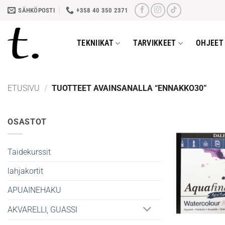
Skip
SÄHKÖPOSTI
+358 40 350 2371
to
content
TEKNIIKAT
TARVIKKEET
OHJEET 
ETUSIVU
/
TUOTTEET AVAINSANALLA “ENNAKKO30”
OSASTOT
Taidekurssit
lahjakortit
APUAINEHAKU
AKVARELLI, GUASSI