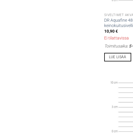
SIVELTIMET AKV
DR Aquafine 48
keinokuitusivell
10,90
€
Ei tilattavissa
Toimitusaika:
5–
LUE LISÄÄ