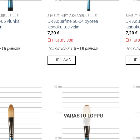
ARELLEILLE
SIVELTIMET AKVARELLEILLE
SIVELTI
-06 viuhka
DR Aquafine 50-04 pyöreä
DR Aqu
in
keinokuitusivelin
keinoku
7,20
€
7,20
€
Ei tilattavissa
Ei tilat
18 päivää
Toimitusaika:
5–18 päivää
Toimitu
LUE LISÄÄ
LUE 
VARASTO LOPPU