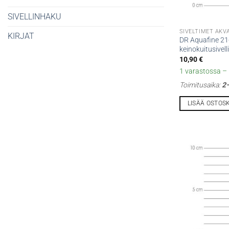
SIVELLINHAKU
SIVELTIMET AKV
KIRJAT
DR Aquafine 21-
keinokuitusivell
10,90
€
1 varastossa – l
Toimitusaika:
2–
LISÄÄ OSTOS