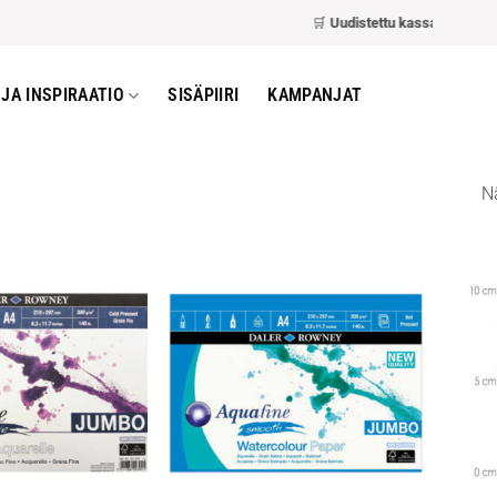
🛒
Uudistettu kassa
– nopeampi ja 
JA INSPIRAATIO
SISÄPIIRI
KAMPANJAT
Nä