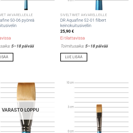
MET AKVARELLEILLE
SIVELTIMET AKVARELLEILLE
afine 50-06 pyöreä
DR Aquafine 52-01 filbert
itusivelin
keinokuitusivellin
25,90
€
tavissa
Ei tilattavissa
saika:
5–18 päivää
Toimitusaika:
5–18 päivää
LISÄÄ
LUE LISÄÄ
VARASTO LOPPU