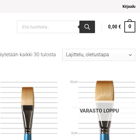
helpompi maksaminen
Kirjaudu
Products
0,00
€
0
search
ytetään kaikki 30 tulosta
VARASTO LOPPU