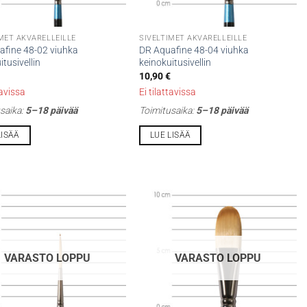
MET AKVARELLEILLE
SIVELTIMET AKVARELLEILLE
afine 48-02 viuhka
DR Aquafine 48-04 viuhka
itusivellin
keinokuitusivellin
10,90
€
tavissa
Ei tilattavissa
saika:
5–18 päivää
Toimitusaika:
5–18 päivää
LISÄÄ
LUE LISÄÄ
VARASTO LOPPU
VARASTO LOPPU