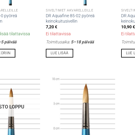
ARELLEILLE
SIVELTIMET AKVARELLEILLE
SIVELTI
-0 pyöreä
DR Aquafine 85-02 pyöreä
DR Aqu
in
keinokuitusivellin
keinoku
7,20
€
10,90
€
isää tilattavissa
Ei tilattavissa
Ei tilat
5 päivää
Toimitusaika:
5–18 päivää
Toimitu
KORIIN
LUE LISÄÄ
LUE 
STO LOPPU