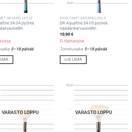
MET AKVARELLEILLE
SIVELTIMET AKVARELLEILLE
afine 34-04 pyöreä
DR Aquafine 34-05 pyöreä
arvasivellin
näädänkarvasivellin
10,90
€
tavissa
Ei tilattavissa
saika:
5–18 päivää
Toimitusaika:
5–18 päivää
LISÄÄ
LUE LISÄÄ
VARASTO LOPPU
VARASTO LOPPU