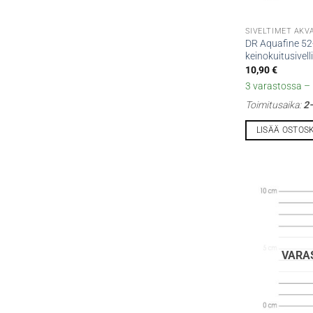
SIVELTIMET AKV
DR Aquafine 52-
keinokuitusivell
10,90
€
3 varastossa – l
Toimitusaika:
2–
LISÄÄ OSTOS
VARA