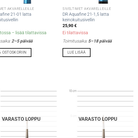
MET AKVARELLEILLE
SIVELTIMET AKVARELLEILLE
fine 21-01 latta
DR Aquafine 21-1,5 latta
itusivellin
keinokuitusivellin
25,90
€
tossa – lisää tilattavissa
Ei tilattavissa
saika:
2–5 päivää
Toimitusaika:
5–18 päivää
Ä OSTOSKORIIN
LUE LISÄÄ
VARASTO LOPPU
VARASTO LOPPU