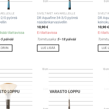
ARELLEILLE
SIVELTIMET AKVARELLEILLE
SIVELTI
-2/0 pyöreä
DR Aquafine 34-3/0 pyöreä
DR Aqu
ellin
näädänkarvasivellin
keinoku
10,90
€
10,90
€
isää tilattavissa
Ei tilattavissa
Ei tilat
5 päivää
Toimitusaika:
5–18 päivää
Toimitu
KORIIN
LUE LISÄÄ
LUE 
STO LOPPU
VARASTO LOPPU