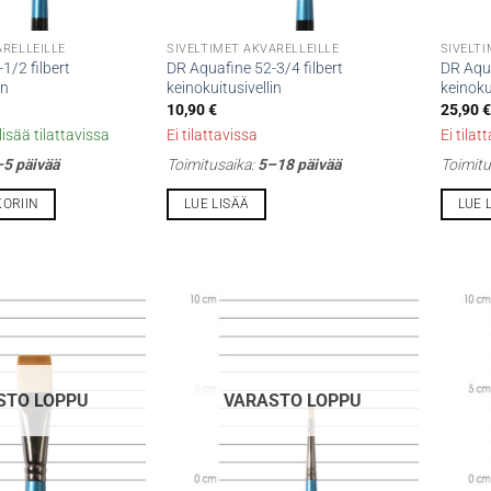
ARELLEILLE
SIVELTIMET AKVARELLEILLE
SIVELTI
1/2 filbert
DR Aquafine 52-3/4 filbert
DR Aqua
in
keinokuitusivellin
keinoku
10,90
€
25,90
€
isää tilattavissa
Ei tilattavissa
Ei tilat
5 päivää
Toimitusaika:
5–18 päivää
Toimitu
KORIIN
LUE LISÄÄ
LUE 
STO LOPPU
VARASTO LOPPU