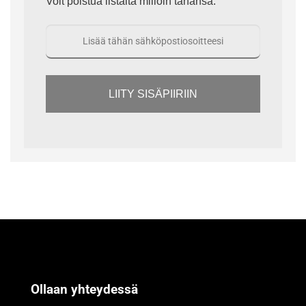
Voit poistua listalta milloin tahansa.
LIITY SISÄPIIRIIN
Ollaan yhteydessä