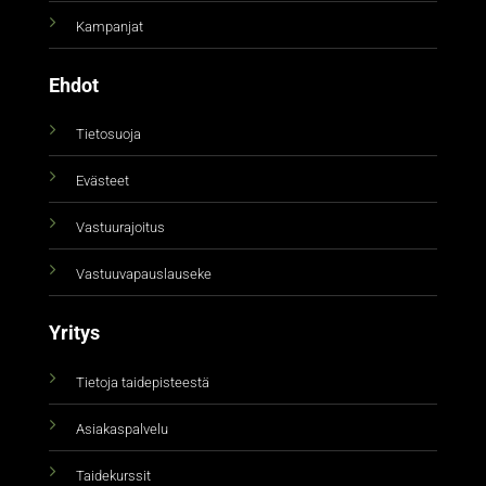
Kampanjat
Ehdot
Tietosuoja
Evästeet
Vastuurajoitus
Vastuuvapauslauseke
Yritys
Tietoja taidepisteestä
Asiakaspalvelu
Taidekurssit