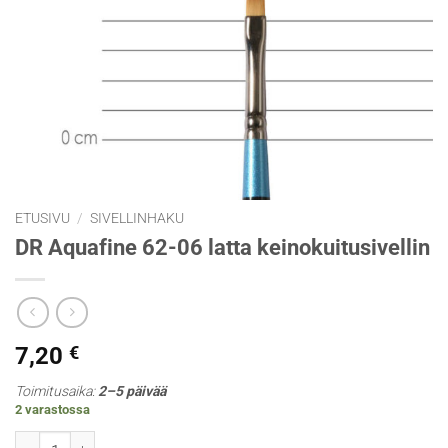
ETUSIVU
/
SIVELLINHAKU
DR Aquafine 62-06 latta keinokuitusivellin
7,20
€
Toimitusaika:
2–5 päivää
2 varastossa
DR Aquafine 62-06 latta keinokuitusivellin määrä