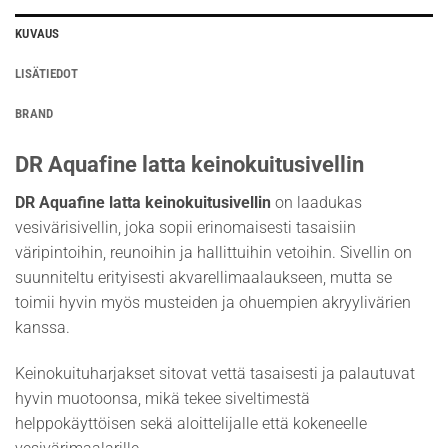
KUVAUS
LISÄTIEDOT
BRAND
DR Aquafine latta keinokuitusivellin
DR Aquafine latta keinokuitusivellin
on laadukas
vesivärisivellin, joka sopii erinomaisesti tasaisiin
väripintoihin, reunoihin ja hallittuihin vetoihin. Sivellin on
suunniteltu erityisesti akvarellimaalaukseen, mutta se
toimii hyvin myös musteiden ja ohuempien akryylivärien
kanssa.
Keinokuituharjakset sitovat vettä tasaisesti ja palautuvat
hyvin muotoonsa, mikä tekee siveltimestä
helppokäyttöisen sekä aloittelijalle että kokeneelle