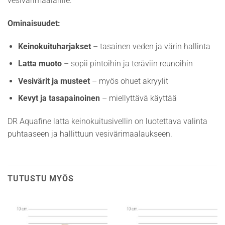
vesivärimaalarille.
Ominaisuudet:
Keinokuituharjakset
– tasainen veden ja värin hallinta
Latta muoto
– sopii pintoihin ja teräviin reunoihin
Vesivärit ja musteet
– myös ohuet akryylit
Kevyt ja tasapainoinen
– miellyttävä käyttää
DR Aquafine latta keinokuitusivellin on luotettava valinta
puhtaaseen ja hallittuun vesivärimaalaukseen.
TUTUSTU MYÖS