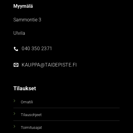
Myymälä
Sammontie 3
Ulvila
040 350 2371
KAUPPA@TAIDEPISTE.FI
Tilaukset
Omatili
Tilausohjeet
Toimitusajat