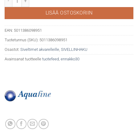
LISÄÄ OSTOSKORIIN
EAN:
5011386098951
Tuotetunnus (SKU):
5011386098951
Osastot:
Siveltimet akvarelleille
,
SIVELLINHAKU
Avainsanat tuotteelle
tuotefeed
,
ennakko30