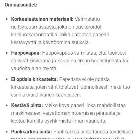
Ominaisuudet:
Korkealaatuinen materiaali:
Valmistettu
neitsytpuumassasta, joka on puskuroidut
kalsiumkarbonaatilla, mikä parantaa paperin
kestävyyttä ja käyttöominaisuuksia.
Happovapaa:
Happovapaus varmistaa, että teoksesi
säilyvät kirkkaana ja kauniina ilman haalistumista tai
vaurioita ajan myötä.
Ei optisia kirkasteita:
Paperissa ei ole optisia
kirkasteita, joten värit toistuvat luonnollisesti, mikä tuo
esiin akvarellivärien kauneuden.
Kestävä pinta:
Melko kova paperi, joka mahdollistaa
maskinesteen vaivattoman irtoamisen pinnasta ja
kestää kumilla pyyhkimistä ilman vaurioita.
Puolikarkea pinta:
Puolikarkea pinta tarjoaa täydellisen