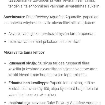
tasapainon tarttuvuuden ja värin levittämisen välillä,
tehden siitä erinomaisen valinnan akvarellimaalauksiin.
Soveltuvuus:
Daler Rowney Aquafine Aquarelle -paperi on
suunniteltu erityisesti kuiville akvarellitekniikoille, kuten:
Akvarellivärit, jotka tarvitsevat hyvän tartuntapinnan.
Liukuvat väriseokset ja kokeelliset tekniikat.
Miksi valita tämä lehtiö?
Runsaasti sivuja:
50 sivua tarjoaa runsaasti tilaa
kokeilla ja kehittää akvarellitaitoja, joten voit toteuttaa
kaikki ideasi ilman huolta sivujen loppumisesta.
Erinomainen kestävyys:
Paperin laatu takaa, että se
kestää toistuvaa käyttöä, olipa kyseessä harjoittelu tai
valmiiden teosten tekeminen.
Inspiraatio ja luovuus:
Daler Rowney Aquafine Aquarelle