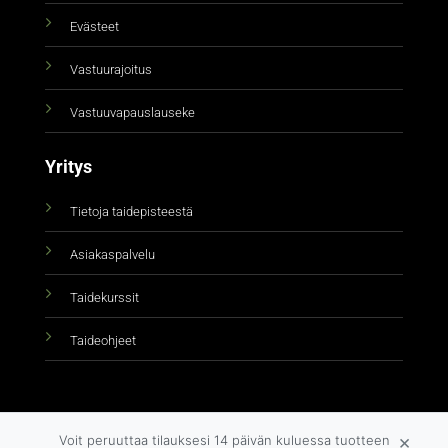
Evästeet
Vastuurajoitus
Vastuuvapauslauseke
Yritys
Tietoja taidepisteestä
Asiakaspalvelu
Taidekurssit
Taideohjeet
×
Voit peruuttaa tilauksesi 14 päivän kuluessa tuotteen