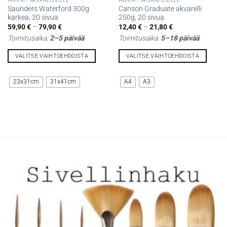
PAPERIT AKVARELLEILLE
PAPERIT AKVARELLEILLE
Saunders Waterford 300g
Canson Graduate akvarelli
karkea, 20 sivua
250g, 20 sivua
Hintaluokka:
Hintaluokka:
59,90
€
–
79,90
€
12,40
€
–
21,80
€
59,90 €
12,40 €
Toimitusaika:
2–5 päivää
Toimitusaika:
5–18 päivää
-
-
79,90 €
21,80 €
VALITSE VAIHTOEHDOISTA
VALITSE VAIHTOEHDOISTA
Tällä
Tällä
tuotteella
tuotteella
23x31cm
31x41cm
A4
A3
on
on
useampi
useampi
muunnelma.
muunnelma.
Voit
Voit
tehdä
tehdä
valinnat
valinnat
tuotteen
tuotteen
sivulla.
sivulla.