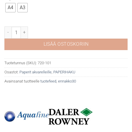
65,10 €
A4
A3
DR Aquafine 300g puolikarkea, jumbo 50 sivua määrä
LISÄÄ OSTOSKORIIN
Tuotetunnus (SKU):
720-101
Osastot:
Paperit akvarelleille
,
PAPERIHAKU
Avainsanat tuotteelle
tuotefeed
,
ennakko30