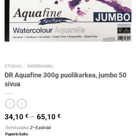
ETUSIVU
/
PAPERIHAKU
DR Aquafine 300g puolikarkea, jumbo 50
sivua
Hintaluokka:
34,10
€
–
65,10
€
34,10 €
Toimitusaika:
2–5 päivää
-
Paperin koko