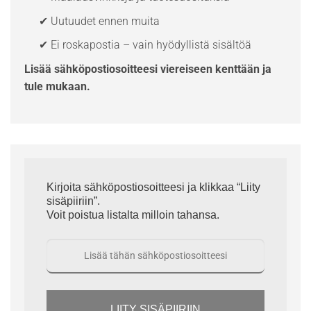
✔ Uutuudet ennen muita
✔ Ei roskapostia – vain hyödyllistä sisältöä
Lisää sähköpostiosoitteesi viereiseen kenttään ja
tule mukaan.
Kirjoita sähköpostiosoitteesi ja klikkaa “Liity
sisäpiiriin”.
Voit poistua listalta milloin tahansa.
LIITY SISÄPIIRIIN