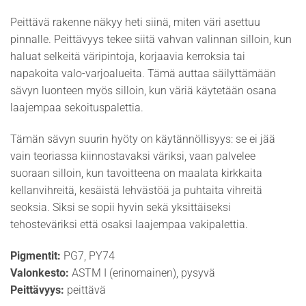
Peittävä rakenne näkyy heti siinä, miten väri asettuu
pinnalle. Peittävyys tekee siitä vahvan valinnan silloin, kun
haluat selkeitä väripintoja, korjaavia kerroksia tai
napakoita valo-varjoalueita. Tämä auttaa säilyttämään
sävyn luonteen myös silloin, kun väriä käytetään osana
laajempaa sekoituspalettia.
Tämän sävyn suurin hyöty on käytännöllisyys: se ei jää
vain teoriassa kiinnostavaksi väriksi, vaan palvelee
suoraan silloin, kun tavoitteena on maalata kirkkaita
kellanvihreitä, kesäistä lehvästöä ja puhtaita vihreitä
seoksia. Siksi se sopii hyvin sekä yksittäiseksi
tehosteväriksi että osaksi laajempaa vakipalettia.
Pigmentit:
PG7, PY74
Valonkesto:
ASTM I (erinomainen), pysyvä
Peittävyys:
peittävä