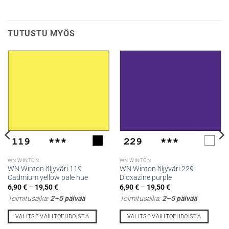
TUTUSTU MYÖS
WN WINTON
WN WINTON
WN Winton öljyväri 119
WN Winton öljyväri 229
Cadmium yellow pale hue
Dioxazine purple
Hintaluokka:
Hintaluokka:
6,90
€
–
19,50
€
6,90
€
–
19,50
€
6,90 €
6,90 €
Toimitusaika:
2–5 päivää
Toimitusaika:
2–5 päivää
-
-
19,50 €
19,50 €
VALITSE VAIHTOEHDOISTA
VALITSE VAIHTOEHDOISTA
Tällä
Tällä