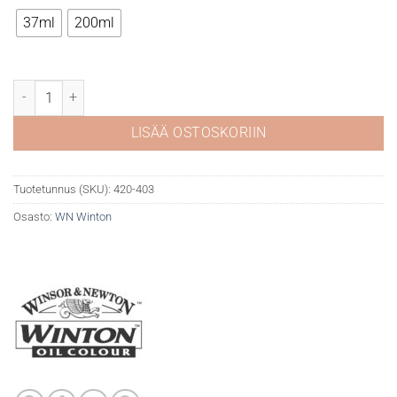
19,50 €
37ml
200ml
WN Winton öljyväri 403 Phthalo Yellow Green määrä
LISÄÄ OSTOSKORIIN
Tuotetunnus (SKU):
420-403
Osasto:
WN Winton