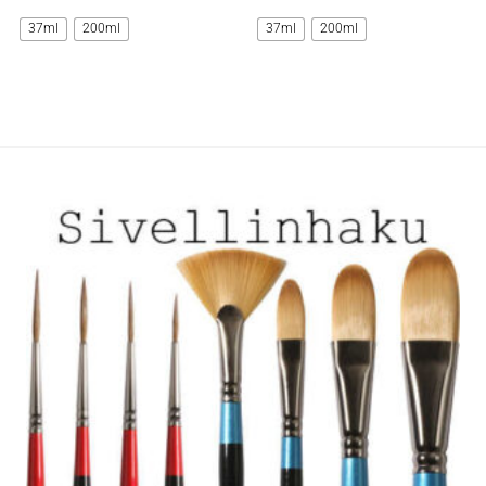
tuotteella
tuotteella
37ml
200ml
37ml
200ml
on
on
useampi
useampi
muunnelma.
muunnelma.
Voit
Voit
tehdä
tehdä
valinnat
valinnat
tuotteen
tuotteen
sivulla.
sivulla.