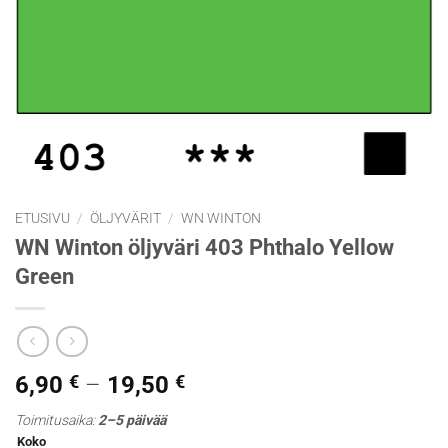
ETUSIVU
/
ÖLJYVÄRIT
/
WN WINTON
WN Winton öljyväri 403 Phthalo Yellow
Green
Hintaluokka:
6,90
€
–
19,50
€
6,90 €
Toimitusaika:
2–5 päivää
-
Koko