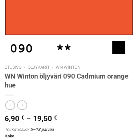
ETUSIVU
/
ÖLJYVÄRIT
/
WN WINTON
WN Winton öljyväri 090 Cadmium orange
hue
Hintaluokka:
6,90
€
–
19,50
€
6,90 €
Toimitusaika:
5–18 päivää
-
Koko