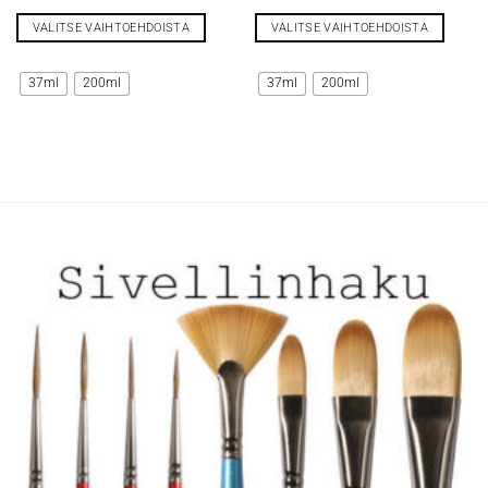
19,50 €
19,50 €
VALITSE VAIHTOEHDOISTA
VALITSE VAIHTOEHDOISTA
Tällä
Tällä
tuotteella
tuotteella
37ml
200ml
37ml
200ml
on
on
useampi
useampi
muunnelma.
muunnelma.
Voit
Voit
tehdä
tehdä
valinnat
valinnat
tuotteen
tuotteen
sivulla.
sivulla.