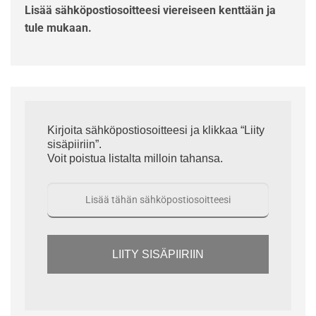
Lisää sähköpostiosoitteesi viereiseen kenttään ja
tule mukaan.
Kirjoita sähköpostiosoitteesi ja klikkaa “Liity
sisäpiiriin”.
Voit poistua listalta milloin tahansa.
LIITY SISÄPIIRIIN