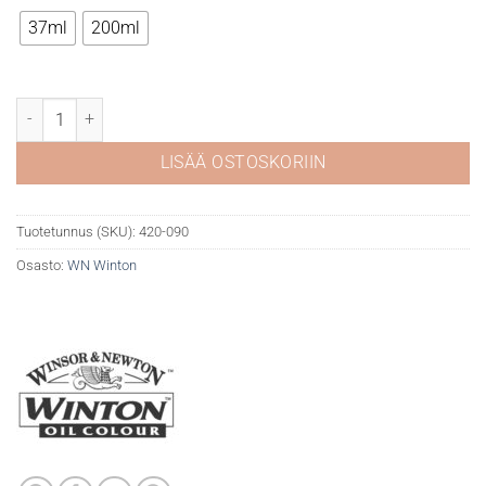
19,50 €
37ml
200ml
WN Winton öljyväri 090 Cadmium orange hue määrä
LISÄÄ OSTOSKORIIN
Tuotetunnus (SKU):
420-090
Osasto:
WN Winton