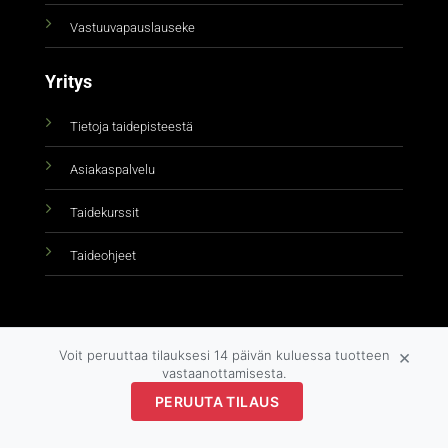
Vastuuvapauslauseke
Yritys
Tietoja taidepisteestä
Asiakaspalvelu
Taidekurssit
Taideohjeet
×
Voit peruuttaa tilauksesi 14 päivän kuluessa tuotteen
vastaanottamisesta.
PERUUTA TILAUS
Copyright 2026 ©
taidepiste.fi