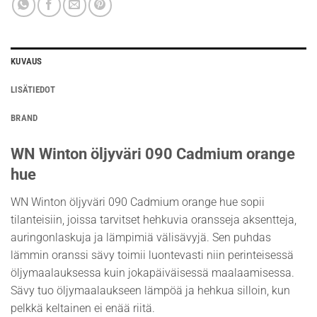
KUVAUS
LISÄTIEDOT
BRAND
WN Winton öljyväri 090 Cadmium orange
hue
WN Winton öljyväri 090 Cadmium orange hue sopii
tilanteisiin, joissa tarvitset hehkuvia oransseja aksentteja,
auringonlaskuja ja lämpimiä välisävyjä. Sen puhdas
lämmin oranssi sävy toimii luontevasti niin perinteisessä
öljymaalauksessa kuin jokapäiväisessä maalaamisessa.
Sävy tuo öljymaalaukseen lämpöä ja hehkua silloin, kun
pelkkä keltainen ei enää riitä.