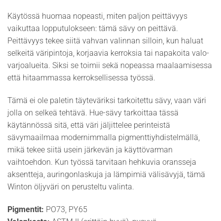
Käytössä huomaa nopeasti, miten paljon peittävyys
vaikuttaa lopputulokseen: tämä sävy on peittävä.
Peittävyys tekee siitä vahvan valinnan silloin, kun haluat
selkeitä väripintoja, korjaavia kerroksia tai napakoita valo-
varjoalueita. Siksi se toimii sekä nopeassa maalaamisessa
että hitaammassa kerroksellisessa työssä.
Tämä ei ole paletin täyteväriksi tarkoitettu sävy, vaan väri
jolla on selkeä tehtävä. Hue-sävy tarkoittaa tässä
käytännössä sitä, että väri jäljittelee perinteistä
sävymaailmaa modernimmalla pigmenttiyhdistelmällä,
mikä tekee siitä usein järkevän ja käyttövarman
vaihtoehdon. Kun työssä tarvitaan hehkuvia oransseja
aksentteja, auringonlaskuja ja lämpimiä välisävyjä, tämä
Winton öljyväri on perusteltu valinta.
Pigmentit:
PO73, PY65