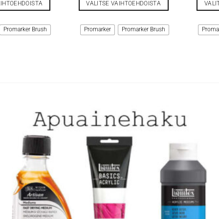
AIHTOEHDOISTA
VALITSE VAIHTOEHDOISTA
VALI
Tällä
Tällä
tuotteella
tuottee
Promarker Brush
Promarker
Promarker Brush
Proma
on
on
useampi
useamp
muunnelma.
muunne
Voit
Voit
tehdä
tehdä
valinnat
valinna
tuotteen
tuottee
sivulla.
sivulla.