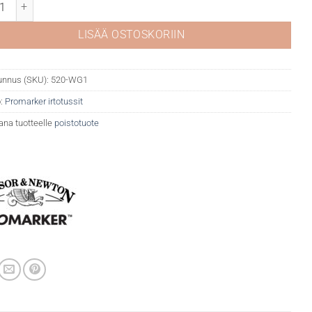
omarker Warm grey 1 WG1 määrä
LISÄÄ OSTOSKORIIN
unnus (SKU):
520-WG1
:
Promarker irtotussit
ana tuotteelle
poistotuote