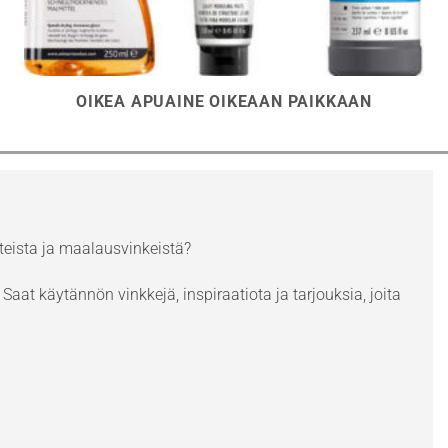
OIKEA APUAINE OIKEAAN PAIKKAAN
eista ja maalausvinkeistä?
Saat käytännön vinkkejä, inspiraatiota ja tarjouksia, joita