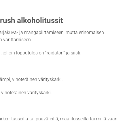
ush alkoholitussit
sarjakuva- ja mangapiirtämiseen, mutta erinomaisen
en värittämiseen.
jolloin lopputulos on ”raidaton” ja siisti.
ämpi, vinoteräinen värityskärki.
vinoteräinen värityskärki.
ker- tusseilla tai puuväreillä, maalitusseilla tai millä vaan