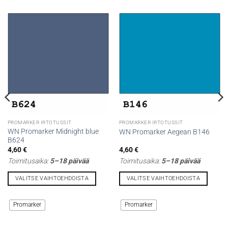
PROMARKER IRTOTUSSIT
PROMARKER IRTOTUSSIT
WN Promarker Midnight blue
WN Promarker Aegean B146
B624
4,60
€
4,60
€
Toimitusaika:
5–18 päivää
Toimitusaika:
5–18 päivää
VALITSE VAIHTOEHDOISTA
VALITSE VAIHTOEHDOISTA
Tällä
Tällä
tuotteella
tuotteella
Promarker
Promarker
on
on
useampi
useampi