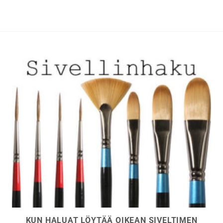
muunnelma.
muunnelma.
Voit
Voit
tehdä
tehdä
valinnat
valinnat
tuotteen
tuotteen
sivulla.
sivulla.
KUN HALUAT LÖYTÄÄ OIKEAN SIVELTIMEN