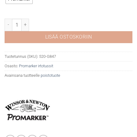
WN Promarker Green G847 määrä
LISÄÄ OSTOSKORIIN
Tuotetunnus (SKU):
520-G847
Osasto:
Promarker irtotussit
Avainsana tuotteelle
poistotuote