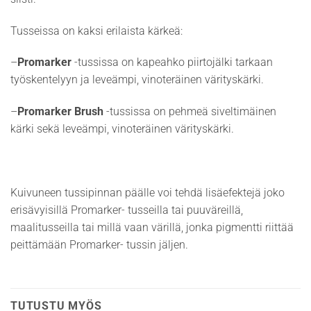
Tusseissa on kaksi erilaista kärkeä:
–
Promarker
-tussissa on kapeahko piirtojälki tarkaan
työskentelyyn ja leveämpi, vinoteräinen värityskärki.
–
Promarker Brush
-tussissa on pehmeä siveltimäinen
kärki sekä leveämpi, vinoteräinen värityskärki.
Kuivuneen tussipinnan päälle voi tehdä lisäefektejä joko
erisävyisillä Promarker- tusseilla tai puuväreillä,
maalitusseilla tai millä vaan värillä, jonka pigmentti riittää
peittämään Promarker- tussin jäljen.
TUTUSTU MYÖS