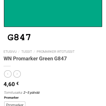
ETUSIVU
/
TUSSIT
/
PROMARKER IRTOTUSSIT
WN Promarker Green G847
4,60
€
Toimitusaika:
2–5 päivää
Promarker
Promarker