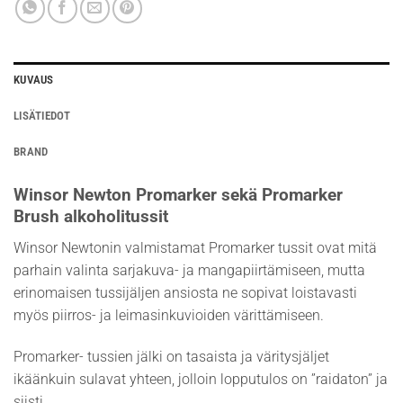
KUVAUS
LISÄTIEDOT
BRAND
Winsor Newton Promarker sekä Promarker
Brush alkoholitussit
Winsor Newtonin valmistamat Promarker tussit ovat mitä
parhain valinta sarjakuva- ja mangapiirtämiseen, mutta
erinomaisen tussijäljen ansiosta ne sopivat loistavasti
myös piirros- ja leimasinkuvioiden värittämiseen.
Promarker- tussien jälki on tasaista ja väritysjäljet
ikäänkuin sulavat yhteen, jolloin lopputulos on ”raidaton” ja
siisti.