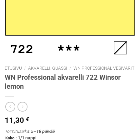
ETUSIVU
/
AKVARELLI, GUASSI
/
WN PROFESSIONAL VESIVÄRIT
WN Professional akvarelli 722 Winsor
lemon
11,30
€
Toimitusaika:
5–18 päivää
: 1/1 nappi
Koko