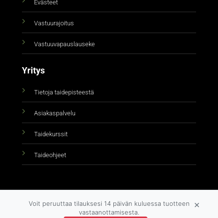
Evästeet
Vastuurajoitus
Vastuuvapauslauseke
Yritys
Tietoja taidepisteestä
Asiakaspalvelu
Taidekurssit
Taideohjeet
×
Voit peruuttaa tilauksesi 14 päivän kuluessa tuotteen
vastaanottamisesta.