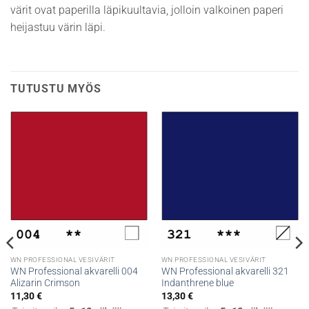
värit ovat paperilla läpikuultavia, jolloin valkoinen paperi
heijastuu värin läpi.
TUTUSTU MYÖS
WN PROFESSIONAL VESIVÄRIT
WN PROFESSIONAL VESIVÄRIT
WN Professional akvarelli 004
WN Professional akvarelli 321
Alizarin Crimson
Indanthrene blue
11,30
€
13,30
€