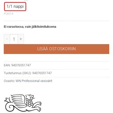
1/1 nappi
POISTA
Ei varastossa, vain jälkitoimituksena
WN Professional akvarelli 722 Winsor lemon määrä
LISÄÄ OSTOSKORIIN
EAN:
94376551747
Tuotetunnus (SKU):
94376551747
Osasto:
WN Professional vesivärit