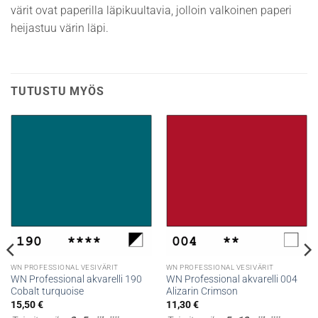
värit ovat paperilla läpikuultavia, jolloin valkoinen paperi
heijastuu värin läpi.
TUTUSTU MYÖS
WN PROFESSIONAL VESIVÄRIT
WN PROFESSIONAL VESIVÄRIT
WN Professional akvarelli 190
WN Professional akvarelli 004
Cobalt turquoise
Alizarin Crimson
15,50
€
11,30
€