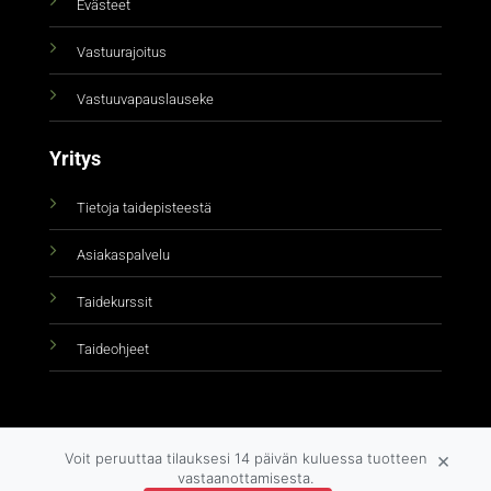
Evästeet
Vastuurajoitus
Vastuuvapauslauseke
Yritys
Tietoja taidepisteestä
Asiakaspalvelu
Taidekurssit
Taideohjeet
×
Voit peruuttaa tilauksesi 14 päivän kuluessa tuotteen
vastaanottamisesta.