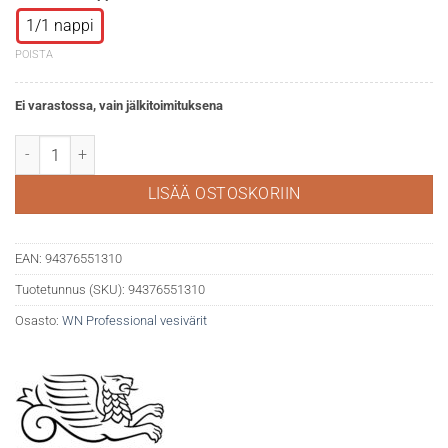
1/1 nappi
POISTA
Ei varastossa, vain jälkitoimituksena
WN Professional akvarelli 347 Lemon yellow määrä
LISÄÄ OSTOSKORIIN
EAN:
94376551310
Tuotetunnus (SKU):
94376551310
Osasto:
WN Professional vesivärit