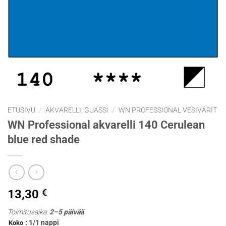
ETUSIVU
/
AKVARELLI, GUASSI
/
WN PROFESSIONAL VESIVÄRIT
WN Professional akvarelli 140 Cerulean
blue red shade
13,30
€
Toimitusaika:
2–5 päivää
: 1/1 nappi
Koko