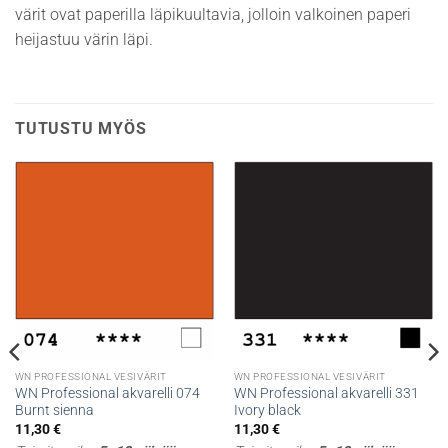
värit ovat paperilla läpikuultavia, jolloin valkoinen paperi
heijastuu värin läpi.
TUTUSTU MYÖS
WN PROFESSIONAL VESIVÄRIT
WN PROFESSIONAL VESIVÄRIT
WN Professional akvarelli 074
WN Professional akvarelli 331
Burnt sienna
Ivory black
11,30
€
11,30
€