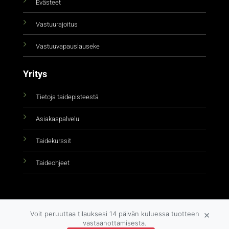
Evästeet
Vastuurajoitus
Vastuuvapauslauseke
Yritys
Tietoja taidepisteestä
Asiakaspalvelu
Taidekurssit
Taideohjeet
×
Voit peruuttaa tilauksesi 14 päivän kuluessa tuotteen
vastaanottamisesta.