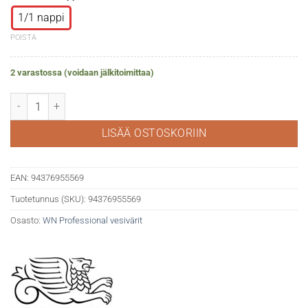
1/1 nappi
POISTA
2 varastossa (voidaan jälkitoimittaa)
WN Professional akvarelli 140 Cerulean blue red shade määrä
LISÄÄ OSTOSKORIIN
EAN:
94376955569
Tuotetunnus (SKU):
94376955569
Osasto:
WN Professional vesivärit