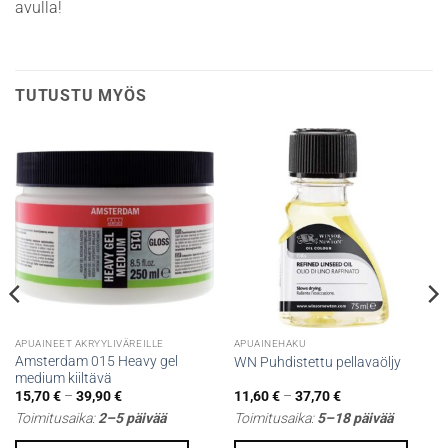
avulla!
TUTUSTU MYÖS
APUAINEET AKRYYLIVÄREILLE
APUAINEHAKU
Amsterdam 015 Heavy gel
WN Puhdistettu pellavaöljy
medium kiiltävä
Hintaluokka:
Hintaluokka:
15,70
€
–
39,90
€
11,60
€
–
37,70
€
15,70 €
11,60 €
Toimitusaika:
2–5 päivää
Toimitusaika:
5–18 päivää
-
-
39,90 €
37,70 €