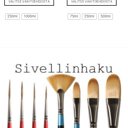
VALITSE VAIHTOEHDOISTA
VALITSE VAIHTOEHDOISTA
Tällä
Tällä
tuotteella
tuotteella
250ml
1000ml
75ml
250ml
500ml
on
on
useampi
useampi
muunnelma.
muunnelma.
Voit
Voit
tehdä
tehdä
valinnat
valinnat
tuotteen
tuotteen
sivulla.
sivulla.