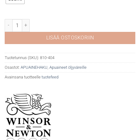
WN Loppuvernissa matta määrä
LISÄÄ OSTOSKORIIN
Tuotetunnus (SKU):
810-404
Osastot:
APUAINEHAKU
,
Apuaineet öljyväreille
Avainsana tuotteelle
tuotefeed