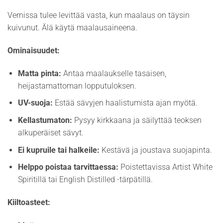
Vernissa tulee levittää vasta, kun maalaus on täysin
kuivunut. Älä käytä maalausaineena.
Ominaisuudet:
Matta pinta:
Antaa maalaukselle tasaisen,
heijastamattoman lopputuloksen.
UV-suoja:
Estää sävyjen haalistumista ajan myötä.
Kellastumaton:
Pysyy kirkkaana ja säilyttää teoksen
alkuperäiset sävyt.
Ei kupruile tai halkeile:
Kestävä ja joustava suojapinta.
Helppo poistaa tarvittaessa:
Poistettavissa Artist White
Spiritillä tai English Distilled -tärpätillä.
Kiiltoasteet: