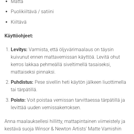
Matta
Puolikiiltävä / satiini
Kiiltävä
Käyttöohjeet:
Levitys:
Varmista, että öljyvärimaalaus on täysin
kuivunut ennen mattavernissan käyttöä. Levitä ohut
kerros lakkaa pehmeällä siveltimellä tasaiseksi,
mattaiseksi pinnaksi.
Puhdistus:
Pese sivellin heti käytön jälkeen liuottimella
tai tärpätillä.
Poisto:
Voit poistaa vernissan tarvittaessa tärpätillä ja
levittää uuden vernissakerroksen.
Anna maalauksellesi hillitty, mattapintainen viimeistely ja
kestävä suoja Winsor & Newton Artists’ Matte Varnishin