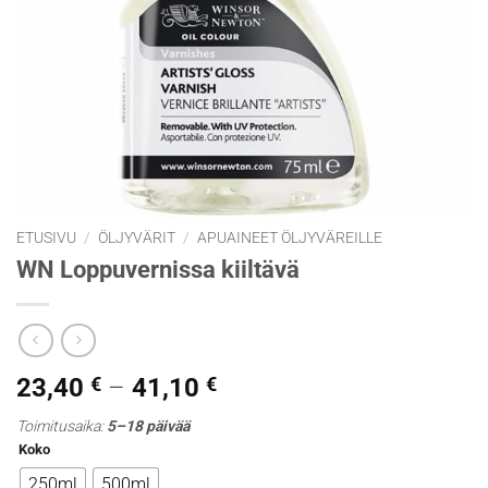
ETUSIVU
/
ÖLJYVÄRIT
/
APUAINEET ÖLJYVÄREILLE
WN Loppuvernissa kiiltävä
Hintaluokka:
23,40
€
–
41,10
€
23,40 €
Toimitusaika:
5–18 päivää
-
Koko
41,10 €
250ml
500ml