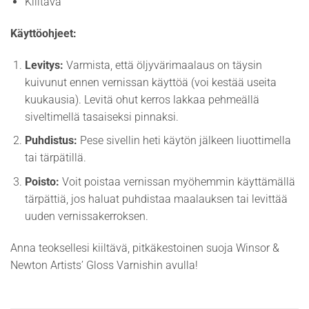
Kiiltävä
Käyttöohjeet:
Levitys:
Varmista, että öljyvärimaalaus on täysin
kuivunut ennen vernissan käyttöä (voi kestää useita
kuukausia). Levitä ohut kerros lakkaa pehmeällä
siveltimellä tasaiseksi pinnaksi.
Puhdistus:
Pese sivellin heti käytön jälkeen liuottimella
tai tärpätillä.
Poisto:
Voit poistaa vernissan myöhemmin käyttämällä
tärpättiä, jos haluat puhdistaa maalauksen tai levittää
uuden vernissakerroksen.
Anna teoksellesi kiiltävä, pitkäkestoinen suoja Winsor &
Newton Artists’ Gloss Varnishin avulla!