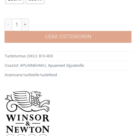
WN Loppuvernissa kiiltävä määrä
LISÄÄ OSTOSKORIIN
Tuotetunnus (SKU):
810-403
Osastot:
APUAINEHAKU
,
Apuaineet öljyväreille
Avainsana tuotteelle
tuotefeed