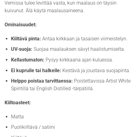
Vernissa tulee levittää vasta, kun maalaus on täysin
kuivunut. Älä käytä maalausaineena.
Ominaisuudet:
Kiiltävä pinta:
Antaa kirkkaan ja tasaisen viimeistelyn.
UV-suoja:
Suojaa maalauksen sävyt haalistumiselta.
Kellastumaton:
Pysyy kirkkaana ajan kuluessa.
Ei kupruile tai halkeile:
Kestävä ja joustava suojapinta.
Helppo poistaa tarvittaessa:
Poistettavissa Artist White
Spiritillä tai English Distilled -tärpätillä.
Kiiltoasteet:
Matta
Puolikiiltävä / satiini