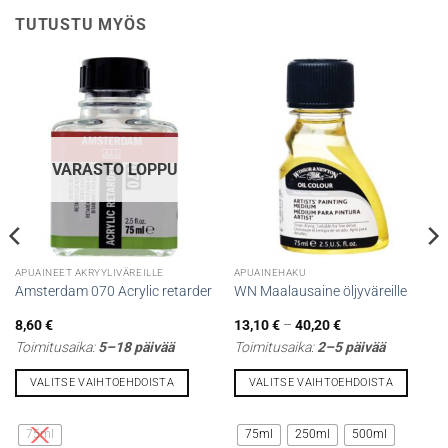
TUTUSTU MYÖS
VARASTO LOPPU
APUAINEET AKRYYLIVÄREILLE
APUAINEHAKU
Amsterdam 070 Acrylic retarder
WN Maalausaine öljyväreille
Hintaluokka:
8,60
€
13,10
€
–
40,20
€
13,10 €
Toimitusaika:
5–18 päivää
Toimitusaika:
2–5 päivää
-
40,20 €
VALITSE VAIHTOEHDOISTA
VALITSE VAIHTOEHDOISTA
Tällä
Tällä
tuotteella
tuotteella
75ml
75ml
250ml
500ml
on
on