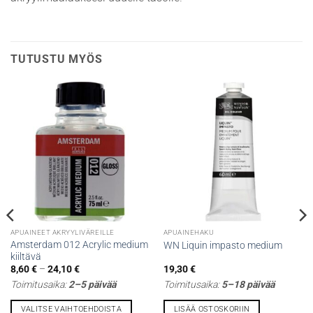
TUTUSTU MYÖS
APUAINEET AKRYYLIVÄREILLE
APUAINEHAKU
Amsterdam 012 Acrylic medium
WN Liquin impasto medium
kiiltävä
Hintaluokka:
8,60
€
–
24,10
€
19,30
€
8,60 €
Toimitusaika:
2–5 päivää
Toimitusaika:
5–18 päivää
-
24,10 €
VALITSE VAIHTOEHDOISTA
LISÄÄ OSTOSKORIIN