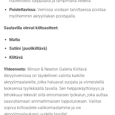
huolellisesti saippualla ja lämpimällä vedellä.
Poistettavissa:
Vernissa voidaan tarvittaessa poistaa
myöhemmin akryylilakan poistajalla.
Saatavilla olevat kiiltoastteet:
Matta
Satiini (puolikiiltävä)
Kiiltävä
Yhteenveto:
Winsor & Newton Galeria Kiiltävä
Akryylivernissa on täydellinen valinta kaikille
akryylimaalareille, jotka haluavat suojata ja viimeistellä
teoksensa tyylikkäällä tavalla. Sen helppokäyttöisyys ja
tehokkuus tekevät siitä erinomaisen työkalun, joka auttaa
saavuttamaan ammattimaisen lopputuloksen. Valitse
sopiva kiiltoastete valikoimastamme ja vie
akryylimaalauksesi uudelle tasolle!