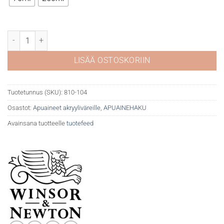
WN Galeria akryylivernissa kiiltävä määrä
LISÄÄ OSTOSKORIIN
Tuotetunnus (SKU):
810-104
Osastot:
Apuaineet akryyliväreille
,
APUAINEHAKU
Avainsana tuotteelle
tuotefeed