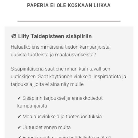
PAPERIA EI OLE KOSKAAN LIIKAA
🎨 Liity Taidepisteen sisäpiiriin
Haluatko ensimmäisenä tiedon kampanjoista,
uusista tuotteista ja maalausvinkeistä?
Sisäpiiriläisenä saat enemmän kuin tavallisen
uutiskirjeen. Saat käytännön vinkkejä, inspiraatiota ja
tarjouksia, joita ei aina näy muille.
✔ Sisäpiirin tarjoukset ja ennakkotiedot
kampanjoista
✔ Maalausvinkkejä ja tuotesuosituksia
✔ Uutuudet ennen muita
✔ Ei roskapostia – vain hyödyllistä sisältöä