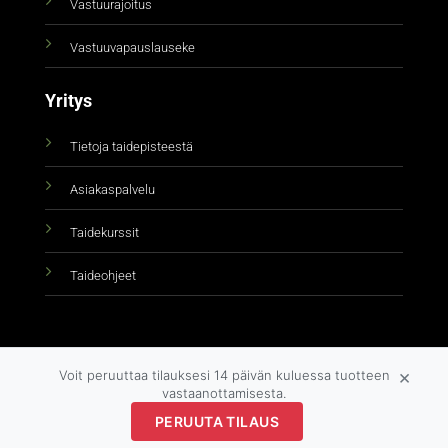
Vastuurajoitus
Vastuuvapauslauseke
Yritys
Tietoja taidepisteestä
Asiakaspalvelu
Taidekurssit
Taideohjeet
×
Voit peruuttaa tilauksesi 14 päivän kuluessa tuotteen
vastaanottamisesta.
Copyright 2026 ©
taidepiste.fi
PERUUTA TILAUS