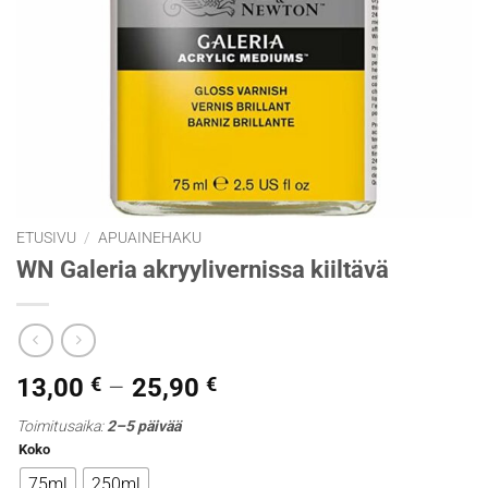
ETUSIVU
/
APUAINEHAKU
WN Galeria akryylivernissa kiiltävä
Hintaluokka:
13,00
€
–
25,90
€
13,00 €
Toimitusaika:
2–5 päivää
-
Koko
25,90 €
75ml
250ml