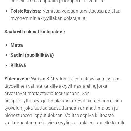
huolellisesti saippualla ja lämpimällä vedellä.
Poistettavissa:
Vernissa voidaan tarvittaessa poistaa
myöhemmin akryylilakan poistajalla.
Saatavilla olevat kiiltoasteet:
Matta
Satiini (puolikiiltävä)
Kiiltävä
Yhteenveto:
Winsor & Newton Galeria akryylivernissa on
täydellinen valinta kaikille akryylimaalareille, jotka
arvostavat mattaefektiä teoksissaan. Sen
helppokäyttöisyys ja tehokkuus tekevät siitä erinomaisen
työkalun, joka auttaa saavuttamaan ammattimaisen ja
hienostuneen lopputuloksen. Valitse sopiva kiiltoaste
valikoimastamme ja vie akryylimaalauksesi uudelle tasolle!