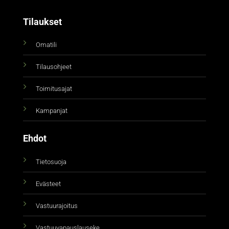
Tilaukset
Omatili
Tilausohjeet
Toimitusajat
Kampanjat
Ehdot
Tietosuoja
Evästeet
Vastuurajoitus
Vastuuvapauslauseke