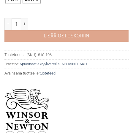
WN Galeria akryylivernissa matta määrä
LISÄÄ OSTOSKORIIN
Tuotetunnus (SKU):
810-106
Osastot:
Apuaineet akryyliväreille
,
APUAINEHAKU
Avainsana tuotteelle
tuotefeed