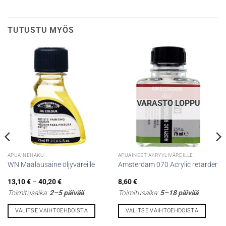
TUTUSTU MYÖS
VARASTO LOPPU
APUAINEHAKU
APUAINEET AKRYYLIVÄREILLE
WN Maalausaine öljyväreille
Amsterdam 070 Acrylic retarder
Hintaluokka:
13,10
€
–
40,20
€
8,60
€
13,10 €
Toimitusaika:
2–5 päivää
Toimitusaika:
5–18 päivää
-
40,20 €
VALITSE VAIHTOEHDOISTA
VALITSE VAIHTOEHDOISTA
Tällä
Tällä