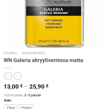
ETUSIVU
/
APUAINEHAKU
WN Galeria akryylivernissa matta
Hintaluokka:
13,00
€
–
25,90
€
13,00 €
Toimitusaika:
2–5 päivää
-
Koko
25,90 €
75ml
250ml