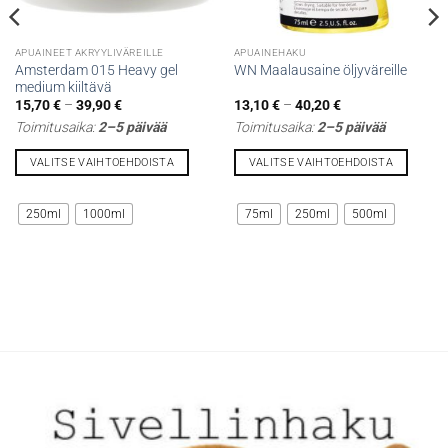
APUAINEET AKRYYLIVÄREILLE
APUAINEHAKU
Amsterdam 015 Heavy gel
WN Maalausaine öljyväreille
medium kiiltävä
Hintaluokka:
Hintaluokka:
15,70
€
–
39,90
€
13,10
€
–
40,20
€
15,70 €
13,10 €
Toimitusaika:
2–5 päivää
Toimitusaika:
2–5 päivää
-
-
39,90 €
40,20 €
VALITSE VAIHTOEHDOISTA
VALITSE VAIHTOEHDOISTA
Tällä
Tällä
tuotteella
tuotteella
250ml
1000ml
75ml
250ml
500ml
on
on
useampi
useampi
muunnelma.
muunnelma.
Voit
Voit
tehdä
tehdä
valinnat
valinnat
tuotteen
tuotteen
sivulla.
sivulla.