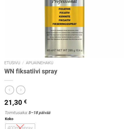
ETUSIVU
/
APUAINEHAKU
WN fiksatiivi spray
21,30
€
Toimitusaika:
5–18 päivää
Koko
400ml spray