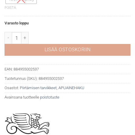
POISTA
Varasto loppu
WN fiksatiivi spray määrä
LISÄÄ OSTOSKORIIN
EAN:
884955002537
Tuotetunnus (SKU):
884955002537
Osastot:
Piirtämisen tarvikkeet
,
APUAINEHAKU
Avainsana tuotteelle
poistotuote