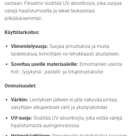
vastaan. Fiksatiivi sisältää UV-absorboijia, joka suojaa
värejä haalistumiselta ja tekee teoksestasi
pitkäikäisemmän.
Käyttötarkoitus:
Viimeistelysuoja:
Suojaa piirustuksia ja muita
taideteoksia, kiinnittäen ne tehokkaasti alustalleen.
Soveltuu useille materiaaleille:
Erinomainen valinta
hiili-, lyijykynä-, pastelli- ja liitupiirustuksille.
Ominaisuudet:
Väritön:
Levityksen jälkeen ei jätä näkyvää pintaa,
säilyttäen alkuperäiset värit ja yksityiskohdat.
UV-suoja:
Sisältää UV-absorboijia, joka estää värejä
haalistumasta auringonvalossa.
Helppokäyttöinen:
Spraymuoto mahdollistaa tasaisen