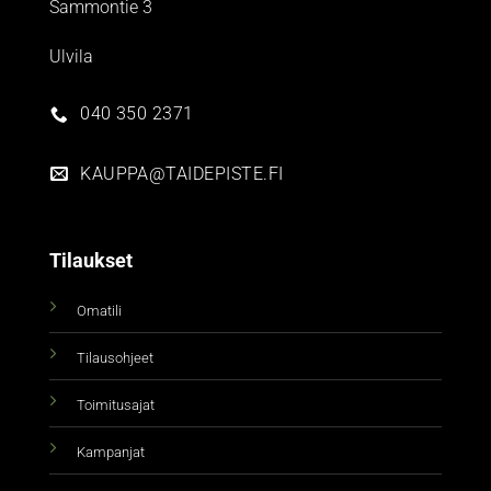
Sammontie 3
Ulvila
040 350 2371
KAUPPA@TAIDEPISTE.FI
Tilaukset
Omatili
Tilausohjeet
Toimitusajat
Kampanjat