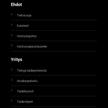
Ehdot
Tietosuoja
Evästeet
Vastuurajoitus
Vastuuvapauslauseke
Yritys
Tietoja taidepisteestä
Asiakaspalvelu
Taidekurssit
Taideohjeet