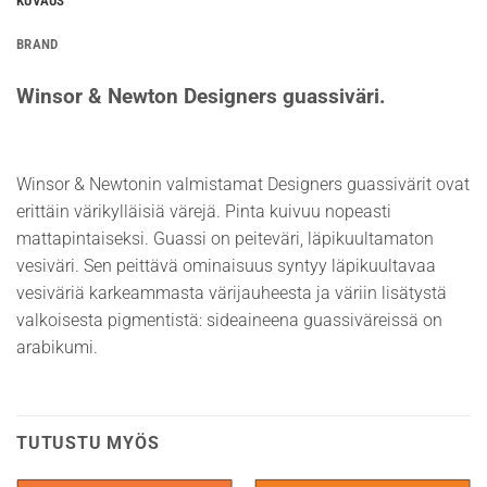
KUVAUS
BRAND
Winsor & Newton Designers guassiväri.
Winsor & Newtonin valmistamat Designers guassivärit ovat
erittäin värikylläisiä värejä. Pinta kuivuu nopeasti
mattapintaiseksi. Guassi on peiteväri, läpikuultamaton
vesiväri. Sen peittävä ominaisuus syntyy läpikuultavaa
vesiväriä karkeammasta värijauheesta ja väriin lisätystä
valkoisesta pigmentistä: sideaineena guassiväreissä on
arabikumi.
TUTUSTU MYÖS