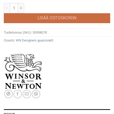
WN Designers gouache 617 Silver (imitation) määrä
LISÄÄ OSTOSKORIIN
Tuotetunnus (SKU):
50958078
Osasto:
WN Designers guassivärit