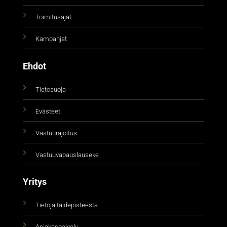
Toimitusajat
Kampanjat
Ehdot
Tietosuoja
Evästeet
Vastuurajoitus
Vastuuvapauslauseke
Yritys
Tietoja taidepisteestä
Asiakaspalvelu