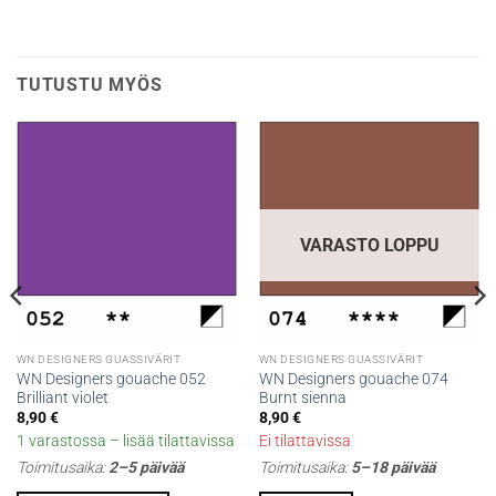
TUTUSTU MYÖS
VARASTO LOPPU
WN DESIGNERS GUASSIVÄRIT
WN DESIGNERS GUASSIVÄRIT
WN Designers gouache 052
WN Designers gouache 074
Brilliant violet
Burnt sienna
8,90
€
8,90
€
1 varastossa – lisää tilattavissa
Ei tilattavissa
Toimitusaika:
2–5 päivää
Toimitusaika:
5–18 päivää