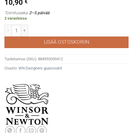
10,90
€
Toimitusaika:
2–5 päivää
2 varastossa
WN Designers gouache 440 Opera pink määrä
LISÄÄ OSTOSKORIIN
Tuotetunnus (SKU):
884955093412
Osasto:
WN Designers guassivärit