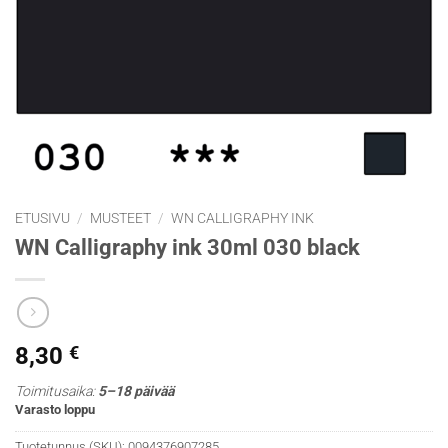
ETUSIVU
/
MUSTEET
/
WN CALLIGRAPHY INK
WN Calligraphy ink 30ml 030 black
8,30
€
Toimitusaika:
5–18 päivää
Varasto loppu
Tuotetunnus (SKU):
0094376907285