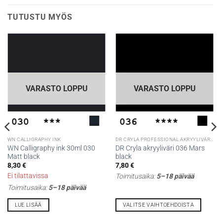
TUTUSTU MYÖS
VARASTO LOPPU
VARASTO LOPPU
WN CALLIGRAPHY INK
DR CRYLA PROFESSIONAL AKRYYLIVÄRIT
WN Calligraphy ink 30ml 030
DR Cryla akryyliväri 036 Mars
Matt black
black
8,30
€
7,80
€
Ei tilattavissa
Toimitusaika:
5–18 päivää
Toimitusaika:
5–18 päivää
LUE LISÄÄ
VALITSE VAIHTOEHDOISTA
Tällä